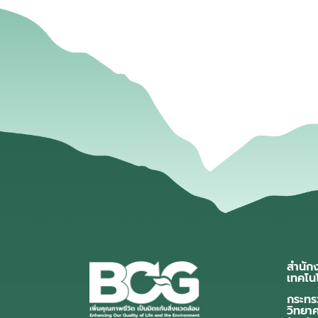
สำนัก
เทคโน
กระทร
วิทยา