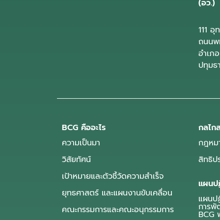
(อว.)
111 อ
ถนนพห
อำเภอ
ปทุมธ
BCG คืออะไร
กลไกส
ความเป็นมา
กฎหมา
วิสัยทัศน์
สิทธิ
เป้าหมายและตัวชี้วัดความสำเร็จ
แผนปฏ
ยุทธศาสตร์ และแผนงานขับเคลื่อน
แผนปฏิ
การพั
คณะกรรมการและคณะอนุกรรมการ
BCG พ