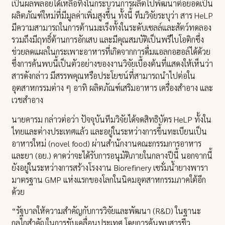
เป็นผลพลอยได้เหลือทิ้งในกระบวนการผลิตไปพัฒนาต่อยอดเป็น
ผลิตภัณฑ์ใหม่ที่มีมูลค่าเพิ่มสูงขึ้น ทั้งนี้ ทีมวิจัยระบุว่า สาร HeLP
มีความสามารถในการต้านมะเร็งทั้งในระดับเซลล์และสัตว์ทดลอง
รวมถึงมีฤทธิ์ต้านการอักเสบ และมีคุณสมบัติเป็นพรีไบโอติกซึ่ง
ช่วยลดแผลในกระเพาะอาหารที่เกิดจากการดื่มแอลกอฮอล์ได้ด้วย
ซึ่งการค้นพบนี้เป็นตัวอย่างของงานวิจัยเบื้องต้นที่แสดงให้เห็นว่า
สารดังกล่าว มีสรรพคุณหรือประโยชน์ที่สามารถนำไปต่อใน
อุตสาหกรรมต่าง ๆ อาทิ ผลิตภัณฑ์เสริมอาหาร เครื่องสำอาง และ
เวชสำอาง
นายคารม กล่าวต่อว่า ปัจจุบันทีมวิจัยได้จดสิทธิบัตร HeLP ทั้งใน
ไทยและต่างประเทศแล้ว และอยู่ในระหว่างการขึ้นทะเบียนเป็น
อาหารใหม่ (novel food) ผ่านสำนักงานคณะกรรมการอาหาร
และยา (อย.) คาดว่าจะได้รับการอนุมัติภายในกลางปีนี้ นอกจากนี้
ยังอยู่ในระหว่างการสร้างโรงงาน Biorefinery เซรั่มน้ำยางพารา
มาตรฐาน GMP แห่งแรกของโลกในนิคมอุตสาหกรรมภาคใต้อีก
ด้วย
“รัฐบาลให้ความสำคัญกับการวิจัยและพัฒนา (R&D) ในฐานะ
กลไกสำคัญในการขับเคลื่อนประเทศ โดยการค้นพบสารชีว