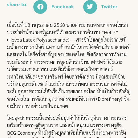
share to:
Facebook
Twitter
เมื่อวันที่ 18 พฤษภาคม 2568 นายคารม พลพรกลาง รองโฆษก
ประจำสำนักนายกรัฐมนตรี เปิดเผยว่า การค้นพบ “HeLP”
(Hevea Latex Polysaccharide) — สารชีวโมเลกุลใหม่จากเซรั่
มน้ำยางพารา ถือเป็นความก้าวหน้าในการวิจัยด้านวิทยาศาสตร์
และเทคโนโลยีครั้งสำคัญของประเทศไทย ซึ่งเกิดจากการทำงาน
ร่วมกันระหว่างกระทรวงการอุดมศึกษา วิทยาศาสตร์ วิจัยและ
นวัตกรรม ภาคเอกชน และทีมวิจัยจากคณะวิทยาศาสตร์
มหาวิทยาลัยสงขลานครินทร์ โดยสารดังกล่าว มีคุณสมบัติช่วย
ปรับสมดุลระดับเซลล์ และยังสามารถพัฒนากระบวนการสกัดใน
ระดับอุตสาหกรรมได้สำเร็จเป็นรายแรกของโลก นับเป็นก้าวสำคัญ
ของไทยในการพัฒนาอุตสาหกรรมเคมีชีวภาพ (Biorefinery) ซึ่ง
จะมีบทบาทอย่างมากในอนาคต
โดยอุตสาหกรรมนี้จะช่วยเพิ่มมูลค่าให้กับวัตถุดิบทางการเกษตร
เสริมสร้างเศรษฐกิจฐานราก และสนับสนุน
แนวทางเศรษฐกิจ
BCG Economy
ทั้งยังสร้างมูลค่าเพิ่มให้แก่เซรั่มน้ำยางพาราซึ่ง