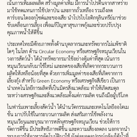
เน้นการเพิ่มผลผลิต สร้างมูลค่าเพิ่ม มีการนำโปรตีนจากสาหร่าย
มาใช้ทดแทนการใช้ปลาป่น และกากถั่วเหลือง รวมถึงลด
คาร์บอนไดออกไซด์และของเสีย นำโปรไบโอติกจุลินทรีย์มาช่วย
ขับเคลื่อนการเลี้ยง เพื่อแก้ปัญหาสุขภาพกุ้งและช่วยปรับปรุง
คุณภาพน้ำให้ดีขึ้น
ประเทศไทยมีศักยภาพทั้งด้านบุคลากรและทรัพยากรไม่แพ้ชาติ
ใดๆ ในโลก ด้าน Circular Economy หรือเศรษฐกิจหมุนเวียนใน
วงการสัตว์น้ำ ได้นำทรัพยากรมาใช้อย่างคุ้มค่าที่สุด เน้นการ
หมุนเวียนกลับมาใช้ใหม่ และลดของเสียที่เกิดจากกระบวนการ
ผลิตให้เหลือน้อยที่สุด ด้วยการเพิ่มมูลค่าของเสียที่เกิดจากการ
เลี้ยงกุ้ง สำหรับ Green Economy หรือเศรษฐกิจสีเขียว เป็นการ
นำเทคโนโลยีการผลิตที่เป็นมิตรสิ่งแวดล้อม ทำให้เกิดสมดุล
ระหว่างเศรษฐกิจและสิ่งแวดล้อมตั้งแต่การผลิต จนถึงมือผู้บริโภค
ในฟาร์มเพาะเลี้ยงสัตว์น้ำ ได้นำนวัตกรรมและเทคโนโลยีออโตเม
ชั่น มาปรับใช้ในกระบวนการผลิต ส่งเสริมการใช้พลังงาน
หมุนเวียนและบูรณาการหลักเศรษฐกิจหมุนเวียน ช่วยให้การ
จัดการดีขึ้น มีประสิทธิภาพดีขึ้น และความเสี่ยงลดลง นอกจากนำ
ระบบการให้อาหารอัตโนมัติมาใช้ ยังต่อยอดอุปกรณ์กล้องใต้น้ำที่