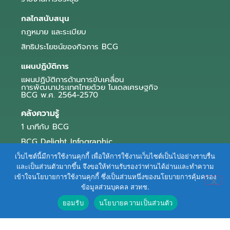
กลไกสนับสนุน
กฎหมาย และระเบียบ
สิทธิประโยชน์ของกิจการ BCG
แผนปฏิบัติการ
แผนปฏิบัติการด้านการขับเคลื่อน
การพัฒนาประเทศไทยด้วย โมเดลเศรษฐกิจ
BCG พ.ศ. 2564-2570
คลังความรู้
1 นาทีกับ BCG
BCG Delight Infographic
สื่อประชาสัมพันธ์
เว็บไซต์นี้มีการใช้งานคุกกี้ เพื่อให้การใช้งานเว็บไซต์เป็นไปอย่างราบรื่น
และเป็นส่วนตัวมากขึ้น จึงขอให้ท่านรับรองว่าท่านได้อ่านและทำความ
e-Book Series
เข้าใจนโยบายการใช้งานคุกกี้ ซึ่งเป็นส่วนหนึ่งของนโยบายการคุ้มครอง
ข้อมูลส่วนบุคคล สวทช.
ตัวอย่างธุรกิจ BCG
ยอมรับ
นโยบายความเป็นส่วนตัว
ข่าวและบทความ
Terms of Service
|
Personal Data Protection Policy