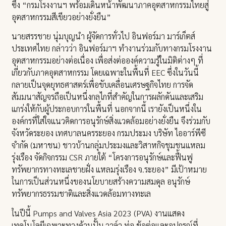
ซึ่ง “กรมโรงงานฯ พร้อมเดินหน้าพัฒนาภาคอุตสาหกรรมไทยสู่
อุตสาหกรรมสีเขียวอย่างยั่งยืน”
นายสรรชาย นุ่มบุญนำ ผู้จัดการทั่วไป อินฟอร์มา มาร์เก็ตส์
ประเทศไทย กล่าวว่า อินฟอร์มาฯ ทำงานร่วมกับทางกรมโรงงาน
อุตสาหกรรมอย่างต่อเนื่อง เพื่อส่งต่อองค์ความรู้ในมิติต่างๆ ที่
เกี่ยวกับภาคอุตสาหกรรม โดยเฉพาะในพื้นที่ EEC ซึ่งในวันนี้
กลายเป็นจุดยุทธศาสตร์เพื่อขับเคลื่อนเศรษฐกิจไทย การจัด
สัมมนาสัญจรถือเป็นหนึ่งกลไกที่สำคัญในการผลักดันและเสริม
แกร่งให้กับผู้ประกอบการในพื้นที่ นอกจากนี้ เรายังเป็นหนึ่งใน
องค์กรที่ใส่ใจแนวคิดการอนุรักษ์สิ่งแวดล้อมอย่างยั่งยืน จึงร่วมกับ
จังหวัดระยอง เทศบาลนครระยอง กรมประมง บริษัท ไออาร์พีซี
จำกัด (มหาชน) ชาวบ้านกลุ่มประมงและวิสาหกิจชุมชนแหลม
รุ่งเรือง จัดกิจกรรม CSR ภายใต้ “โครงการอนุรักษ์และฟื้นฟู
ทรัพยากรทางทะเลชายฝั่ง แหลมรุ่งเรือง จ.ระยอง” มีเป้าหมาย
ในการเป็นส่วนหนึ่งของนโยบายสร้างความสมดุล อนุรักษ์
ทรัพยากรธรรมชาติและสิ่งแวดล้อมทางทะเล
ในปีนี้ Pumps and Valves Asia 2023 (PVA) งานแสดง
เทคโนโลยีเฉพาะทางด้านปั้ม วาล์ว ท่อ ข้อต่อและอุปกรณ์ที่