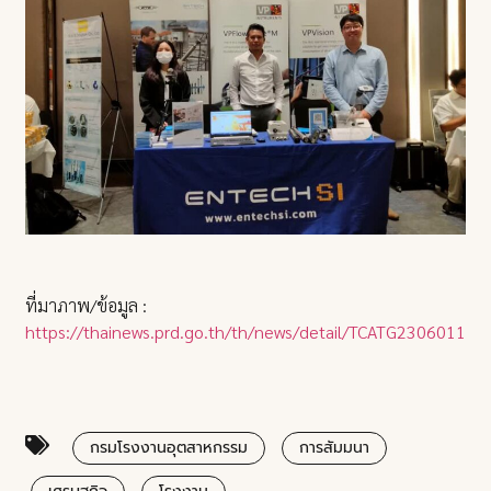
ที่มาภาพ/ข้อมูล :
https://thainews.prd.go.th/th/news/detail/TCATG23060111
กรมโรงงานอุตสาหกรรม
การสัมมนา