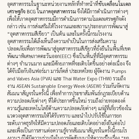
อุตสาหกรรมในฐานะหน่วยงานหลักที่ทำหน้าที่
ขับเคลื่อนโมเดล
เศรษฐกิจ BCG ในภาคอุตสาหกรรม
จึงได้มีการดำเนินการต่างๆ
เพื่อให้ภาคอุตสาหกรรมมีการดำเนินการตามโมเดลเศรษฐกิจดัง
กล่าว เช่น การส่งเสริมให้โรงงานและสถานประกอบการพัฒนาสู่
“อุตสาหกรรมสีเขียว” เป็นต้น และในครั้งนี้กรมโรงงาน
อุตสาหกรรมได้เล็งเห็นถึงความจำเป็นในการส่งเสริมความ
ปลอดภัยเพื่อการพัฒนาสู่อุตสาหกรรมสีเขียวที่ยั่งยืนในพื้นที่เขต
พัฒนาพิเศษภาคตะวันออก(EEC) ซึ่งเป็นพื้นที่ที่มีอุตสาหกรรม
ต่างๆ จำนวนมาก และมีศักยภาพที่จะเติบโตขึ้นอย่างต่อเนื่อง จึง
ได้จับมือกับอินฟอร์มา มาร์เก็ตส์ ประเทศไทย ผู้จัดงาน Pumps
and Valves Asia (PVA) และ Thai Water Expo (THW) รวมถึง
งาน ASEAN Sustainable Energy Week (ASEW) ร่วมกันจัดงาน
สัมมนาสัญจรในครั้งนี้ เพื่อทำการประชาสัมพันธ์กฎระเบียบด้าน
ความปลอดภัยต่างๆ ที่ได้ประกาศขึ้นใหม่ รวมถึงถ่ายทอดองค์
ความรู้และเทคโนโลยีด้านความปลอดภัยต่างๆ แก่ผู้ที่เกี่ยวข้องใน
แวดวงอุตสาหกรรมให้ได้รับทราบ และนำไปปรับใช้ในการยก
ระดับภาคธุรกิจให้มีความปลอดภัยและเติบโตอย่างยั่งยืนต่อไป
และเพื่อเป็นการสานต่อความรู้จากสัมมนาสัญจรในครั้งนี้กรมโร
งงานฯ ก็ได้มีความร่วมมือในการจัดสัมมนาให้ความรู้ในเรื่อง “ยก