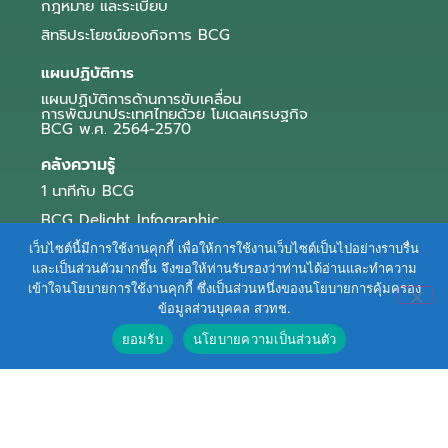
กฎหมาย และระเบียบ
สิทธิประโยชน์ของกิจการ BCG
แผนปฏิบัติการ
แผนปฏิบัติการด้านการขับเคลื่อน
การพัฒนาประเทศไทยด้วย โมเดลเศรษฐกิจ
BCG พ.ศ. 2564-2570
คลังความรู้
1 นาทีกับ BCG
BCG Delight Infographic
สื่อประชาสัมพันธ์
เว็บไซต์นี้มีการใช้งานคุกกี้ เพื่อให้การใช้งานเว็บไซต์เป็นไปอย่างราบรื่น
และเป็นส่วนตัวมากขึ้น จึงขอให้ท่านรับรองว่าท่านได้อ่านและทำความ
e-Book Series
เข้าใจนโยบายการใช้งานคุกกี้ ซึ่งเป็นส่วนหนึ่งของนโยบายการคุ้มครอง
ข้อมูลส่วนบุคคล สวทช.
ตัวอย่างธุรกิจ BCG
ยอมรับ
นโยบายความเป็นส่วนตัว
ข่าวและบทความ
Terms of Service
|
Personal Data Protection Policy