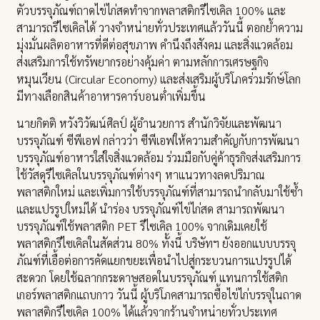
ตัวบรรจุภัณฑ์ถาดไข่ไก่สดทำจากพลาสติกรีไซเคิล 100% และ
สามารถรีไซเคิลได้ วางจำหน่ายทั่วประเทศแล้ววันนี้ ตอกย้ำความ
มุ่งมั่นผลิตอาหารที่ดีต่อสุขภาพ คำนึงถึงสังคม และสิ่งแวดล้อม
ส่งเสริมการใช้ทรัพยากรอย่างคุ้มค่า ตามหลักการเศรษฐกิจ
หมุนเวียน (Circular Economy) และส่งเสริมผู้บริโภคร่วมรักษ์โลก
มีทางเลือกสินค้าอาหารคาร์บอนต่ำเพิ่มขึ้น
นายกิตติ หวังวิวัฒน์ศิลป์ ผู้อำนวยการ สำนักวิจัยและพัฒนา
บรรจุภัณฑ์ ซีพีเอฟ กล่าวว่า ซีพีเอฟให้ความสำคัญกับการพัฒนา
บรรจุภัณฑ์อาหารใส่ใจสิ่งแวดล้อม ร่วมมือกับคู่ค้าธุรกิจส่งเสริมการ
ใช้วัสดุรีไซเคิลในบรรจุภัณฑ์ต่างๆ หาแนวทางลดปริมาณ
พลาสติกใหม่ และเพิ่มการใช้บรรจุภัณฑ์ที่สามารถนำกลับมาใช้ซ้ำ
และแปรรูปใหม่ได้ นำร่อง บรรจุภัณฑ์ไข่ไก่สด สามารถพัฒนา
บรรจุภัณฑ์ใช้พลาสติก PET รีไซเคิล 100% จากเดิมเคยใช้
พลาสติกรีไซเคิลในสัดส่วน 80% ทั้งนี้ บริษัทฯ ยังออกแบบบรรจุ
ภัณฑ์ที่เอื้อต่อการคัดแยกขยะเพื่อนำไปสู่กระบวนการแปรรูปได้
สะดวก โดยใช้ฉลากกระดาษสอดในบรรจุภัณฑ์ แทนการใช้สติก
เกอร์พลาสติกแถบกาว วันนี้ ผู้บริโภคสามารถซื้อไข่ไก่บรรจุในถาด
พลาสติกรีไซเคิล 100% ได้แล้วจากร้านจำหน่ายทั่วประเทศ