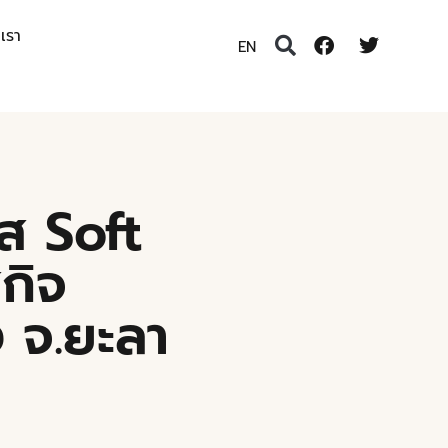
อเรา
EN
ส Soft
กิจ
 จ.ยะลา