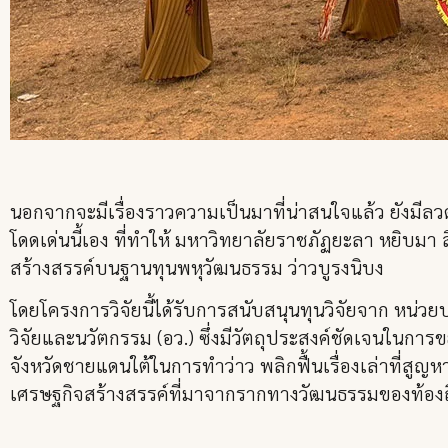
นอกจากจะมีเรื่องราวความเป็นมาที่น่าสนใจแล้ว ยังมีลว
โดดเด่นนี้เอง ที่ทำให้ มหาวิทยาลัยราชภัฏยะลา หยิบม
สร้างสรรค์บนฐานทุนพหุวัฒนธรรม ว่าวบูรงนิบง
โดยโครงการวิจัยนี้ได้รับการสนับสนุนทุนวิจัยจาก หน่ว
วิจัยและนวัตกรรม (อว.) ซึ่งมีวัตถุประสงค์ชัดเจนใน
จังหวัดชายแดนใต้ในการทำว่าว พลิกฟื้นเรื่องเล่าที่สู
เศรษฐกิจสร้างสรรค์ที่มาจากรากทางวัฒนธรรมของท้องถิ่