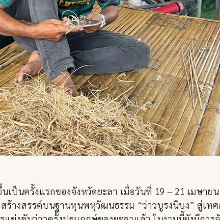
้นเป็นครั้งแรกของจังหวัดยะลา เมื่อวันที่ 19 – 21 เมษายน ท
สร้างสรรค์บนฐานทุนพหุวัฒนธรรม “ว่าวบูรงนิบง” สู่เท
ข่งขันว่าวครั้งปฐมฤกษ์ของยะลาแล้ว ในงานนี้ยังมีกา