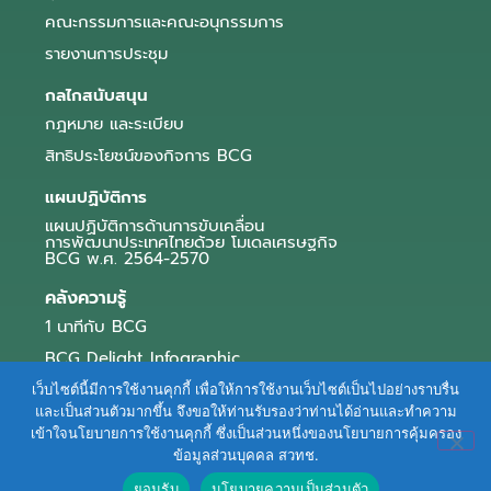
คณะกรรมการและคณะอนุกรรมการ
รายงานการประชุม
กลไกสนับสนุน
กฎหมาย และระเบียบ
สิทธิประโยชน์ของกิจการ BCG
แผนปฏิบัติการ
แผนปฏิบัติการด้านการขับเคลื่อน
การพัฒนาประเทศไทยด้วย โมเดลเศรษฐกิจ
BCG พ.ศ. 2564-2570
คลังความรู้
1 นาทีกับ BCG
BCG Delight Infographic
สื่อประชาสัมพันธ์
เว็บไซต์นี้มีการใช้งานคุกกี้ เพื่อให้การใช้งานเว็บไซต์เป็นไปอย่างราบรื่น
และเป็นส่วนตัวมากขึ้น จึงขอให้ท่านรับรองว่าท่านได้อ่านและทำความ
e-Book Series
เข้าใจนโยบายการใช้งานคุกกี้ ซึ่งเป็นส่วนหนึ่งของนโยบายการคุ้มครอง
ข้อมูลส่วนบุคคล สวทช.
ตัวอย่างธุรกิจ BCG
ยอมรับ
นโยบายความเป็นส่วนตัว