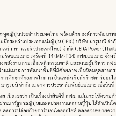
รราชทูตญี่ปุ่นประจำประเทศไทย พร้อมด้วย องค์การพัฒนา
ือระหว่างประเทศแห่งญี่ปุ่น (JBIC) บริษัท มารูเบนิ จำกั
 เจร่า พาวเวอร์ (ประเทศไทย) จำกัด (JERA Power (Thailand)
อนแม่เมาะ เครื่องที่ 14 (MM-T14) กฟผ.แม่เมาะ จังหวั
ทรวงพลังงาน กรมเชื้อเพลิงธรรมชาติ และคณะผู้บริหาร กฟผ
่เมาะ การพัฒนาพื้นที่ที่มีศักยภาพเป็นนิคมอุตสาหกรรมส
ะการศึกษาศักยภาพในการเป็นแหล่งเก็บกักก๊าซคาร์บอนได
ท มารูเบนิ จำกัด ณ อาคารประชาสัมพันธ์แม่เมาะ เมื่อวัน
 เปิดเผยว่า เป็นเรื่องน่ายินดีที่ กฟผ. แม่เมาะ ให้ควา
่ผ่านมารัฐบาลญี่ปุ่นและหน่วยงานเอกชนญี่ปุ่น ได้ดำเนิน
สะอาด ลดการปล่อยก๊าซคาร์บอนไดออกไซด์ ตลอดจนขยายคว