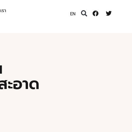
อเรา
EN
น
นสะอาด