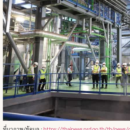
ที่มาภาพ/ข้อมูล :
https://thainews.prd.go.th/th/new