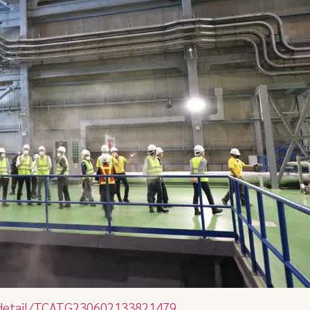
s/detail/TCATG230602133821479