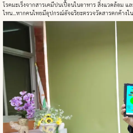
โรคมะเร็งจากสารเคมีปนเปื้อนในอาหาร สิ่งแวดล้อม และ
ไหน…หากคนไทยมีอุปกรณ์อัจฉริยะตรวจวัดสารตกค้างในผั