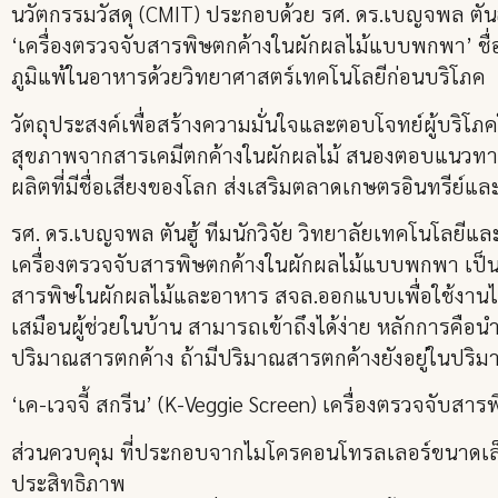
นวัตกรรมวัสดุ (CMIT) ประกอบด้วย รศ. ดร.เบญจพล ตันฮู้
‘เครื่องตรวจจับสารพิษตกค้างในผักผลไม้แบบพกพา’ ชื่อ
ภูมิแพ้ในอาหารด้วยวิทยาศาสตร์เทคโนโลยีก่อนบริโภค
วัตถุประสงค์เพื่อสร้างความมั่นใจและตอบโจทย์ผู้
สุขภาพจากสารเคมีตกค้างในผักผลไม้ สนองตอบแนวทางเศ
ผลิตที่มีชื่อเสียงของโลก ส่งเสริมตลาดเกษตรอินทรีย์แล
รศ. ดร.เบญจพล ตันฮู้ ทีมนักวิจัย วิทยาลัยเทคโนโลยีและ
เครื่องตรวจจับสารพิษตกค้างในผักผลไม้แบบพกพา เป็นก
สารพิษในผักผลไม้และอาหาร สจล.ออกแบบเพื่อใช้งานได้
เสมือนผู้ช่วยในบ้าน สามารถเข้าถึงได้ง่าย หลักการคือน
ปริมาณสารตกค้าง ถ้ามีปริมาณสารตกค้างยังอยู่ในปริมาณ
‘เค-เวจจี้ สกรีน’ (K-Veggie Screen) เครื่องตรวจจับ
ส่วนควบคุม ที่ประกอบจากไมโครคอนโทรลเลอร์ขนาดเล็
ประสิทธิภาพ