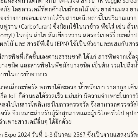
หล่งที่มาแตกต่างกัน ‘เค-เวจจี้ สกรีน’ (K Veggie Screen
ภัย โดยสารเคมีที่ตกค้างในผักผลไม้ เช่น ยาฆ่าแมลง ยาฆ่
น’ ของร่างกายอ่อนแอหากได้รับสารเคมีเหล่านี้ในปริมาณมาก
โบฟูราน (Carbofuran) ซึ่งนิยมใช้ในนาข้าว พืชไร่ เช่น ถั
yl) ในองุ่น ลำไย ส้มเขียวหวาน สตรอว์เบอร์รี่ กะหล่ำป
ลไม้ และ สารอีพีเอ็น (EPN) ใช้เป็นหัวยาและผสมกับสาร
ารพิษที่เกิดขึ้นเองตามธรรมชาติ ได้แก่ สารพิษจากเชื้อ
ห็ดบางชนิด และสารพิษในพืชผักบางชนิด เป็นต้น รวมไปถึงน
คุณภาพในการทำอาหาร
มีขนาดเล็กกะทัดรัด พกพาได้สะดวก น้ำหนักเบา ราคาถูก เซ็น
รือ IoT ก็อ่านผลได้รวดเร็ว แม่นยำ มีความจำเพาะในการว
รวัดลงไปในสารโพลิเมอร์ในการตรวจวัด จึงสามารถตรวจวั
ด จึงเหมาะสำหรับผู้รักสุขภาพและผู้บริโภคทั่วไป อุปกรณ์
จำเพาะสารเคมีอื่นๆ ได้อีกด้วย
 Expo 2024 วันที่ 1-3 มีนาคม 2567 ซึ่งเป็นงานแสดงนวั