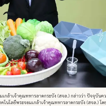
อมเกล้าเจ้าคุณทหารลาดกระบัง (สจล.) กล่าวว่า ปัจจุบั
บันเทคโนโลยีพระจอมเกล้าเจ้าคุณทหารลาดกระบัง (สจล.) โ