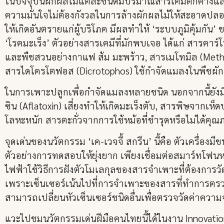
ในปัจจุบันผักผลไม้แต่ละชนิดมีปริมาณสารเคมีตกค้างและแ
ความมั่นใจไม่ต้องกังวลในการล้างผักผลไม้ให้สะอาดปลอด
ให้เกิดอันตรายแก่ผู้บริโภค มีผลทำให้ ‘ระบบภูมิคุ้มกั
‘โรคมะเร็ง’ ตัวอย่างสารเคมีที่มักพบเจอ ได้แก่ สารคาร์
และพืชสวนอย่างกาแฟ ส้ม มะพร้าว, สารเมโทมิล (Methom
สารไดโครโตฟอส (Dicrotophos) ใช้กำจัดแมลงในพืชผักผ
ในการเพาะปลูกเพื่อกำจัดแมลงหลายชนิด นอกจากนี้ยังมีส
ซิน (Aflatoxin) เสี่ยงทำให้เกิดมะเร็งตับ, สารพิษจากเ
โลหะหนัก สารตะกั่วจากการใช้หม้อที่ชำรุดหรือไม่ได้
จุดเด่นของนวัตกรรม ‘เค-เวจจี้ สกรีน’ นี้คือ ตัวเครื่อง
ตัวอย่างการทดสอบให้ยุ่งยาก เพียงเชื่อมต่อสมาร์ทโฟนห
ไฟฟ้าใช้วิธีการฝังตัวโมเลกุลของสารจำเพาะที่ต้องกา
เพราะเซ็นเซอร์เน้นไปที่การจำเพาะของสารที่ทำการตรวจวั
สามารถเปลี่ยนหัวเซ็นเซอร์ชนิดอื่นเพื่อตรวจวัดค่าความ
แวะไปชมนวัตกรรมเด่นฝีมือคนไทยนี้ได้ในงาน Innovation