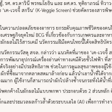
, รศ. ดร.ดารินี พรหมโยธิน และ ผศ.ดร. ทุติยาภรณ์ ทิวาวง
 ‘เค-เวจจี้ สกรีน’ (K-Veggie Screen) ช่วยคัดกรองสารพ
บริโภคในความปลอดภัยของอาหาร ยกระดับคุณภาพชีวิตขอ
รษฐกิจยุคใหม่ BCG ที่เกี่ยวข้องกับการเกษตรและอาหา
ะผักผลไม้ไร้สารเคมี นวัตกรรมฝีมือคนไทยนี้ได้จดสิทธิบัตร
นวัตกรรมวัสดุ สจล. กล่าวว่า แนวคิดที่มาของ ‘เค-เวจจี้ 
ารพัฒนาอุปกรณ์เครื่องอ่านค่าทางเคมีด้วยขั้วไฟฟ้า ที
จริงอย่างมีประสิทธิภาพ ช่วยในการดูแลสุขภาพของผู้ใช
ำผักที่ซื้อมาจากตลาดสดมาล้างก่อน แล้วนำเอาน้ำที่ได้จาก
มาก ผู้ใช้งานก็สามารถนำผักไปล้างซ้ำจนกระทั่งได้น้ำที
สารพิษตกค้างในผักผลไม้แบบพกพา ประกอบด้วย 2 ส่วนหลัก 
กและประมวลผลก้าวล้ำด้วยระบบเอไอ (AI) เพื่อการทำงา