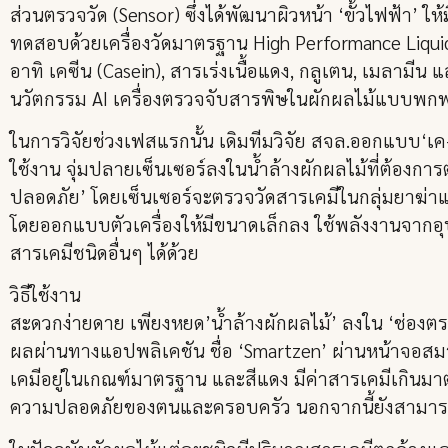
ส่วนตรวจวัด (Sensor) ซึ่งได้พัฒนาผิวหน้า ‘ขั้วไฟฟ้า
ทดสอบด้วยเครื่องวัดมาตรฐาน High Performance Liqui
อาทิ เคซีน (Casein), สารเร่งเนื้อแดง, กลูเตน, เมลามีน
นวัตกรรม AI เครื่องตรวจจับสารพิษในผักผลไม้แบบพกพา
ในการวิจัยช่วงเฟสแรกนั้น เดิมทีมวิจัย สจล.ออกแบบ‘เค-
ใช้งาน จุ่มปลายเซ็นเซอร์ลงในน้ำล้างผักผลไม้ที่ต้องก
ปลอดภัย’ โดยเซ็นเซอร์จะตรวจวัดสารเคมีในกลุ่มยาฆ่าแ
โดยออกแบบตัวเครื่องให้มีขนาดเล็กลง ใช้พลังงานจากอุ
สารเคมีชนิดอื่นๆ ได้ด้วย
วิธีใช้งาน
สะดวกง่ายดาย เพียงหยด’น้ำล้างผักผลไม้’ ลงใน ‘ช่องตร
ผลผ่านทางแอปพลิเคชัน ชื่อ ‘Smartzen’ ผ่านหน้าจอสมาร์
เคมีอยู่ในเกณฑ์มาตรฐาน และสีแดง มีค่าสารเคมีเกินมาตร
ความปลอดภัยของตนและครอบครัว นอกจากนี้ยังสามารถเช