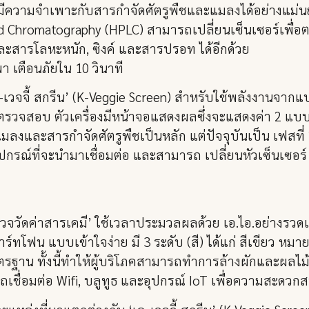
’ ให้มีความจำเพาะกับสารกำจัดศัตรูพืชและแมลงได้อย่างแม
d Chromatography (HPLC) สามารถเปลี่ยนเซ็นเซอร์เพื่อ
 และสารโลหะหนัก, ซิงค์ และสารปรอท ได้อีกด้วย
 เตือนภัยใน 10 วินาที
เวจจี้ สกรีน’ (K-Veggie Screen) สำหรับใช้พลังงานจากแบต
ารตรวจสอบ ตัวเครื่องมีหน้าจอแสดงผลซึ่งจะแสดงค่า 2 แบบ
มลงและสารกำจัดศัตรูพืชเป็นหลัก แต่ปัจจุบันเป็น เฟสที
ปกรณ์ที่จะนำมาเชื่อมต่อ และสามารถ เปลี่ยนหัวเซ็นเซอร์
วจวัดค่าสารเคมี’ ใช้เวลาประมวลผลด้วย เอ.ไอ.อย่างรวดเ
ทโฟน แบบเข้าใจง่าย มี 3 ระดับ (สี) ได้แก่ สีเขียว หมาย
ฐาน ทั้งนี้ทำให้ผู้บริโภคสามารถทำการล้างผักและผลไม้ให
ื่อมต่อ Wifi, บลูทูธ และอุปกรณ์ IoT เพื่อความสะดวก