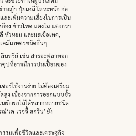
) จะช่วยทำให้ผู้บริโภคมี
าหญ้า ปุ๋ยเคมี โลหะหนัก ก่อ
 และเพิ่มความเสี่ยงในการเป็น
่วเหลือง ข้าวโพด แตงโม แตงกวา
ลี หัวหอม และมะเขือเทศ,
เคมีเกษตรชนิดอื่นๆ
จุลินทรีย์ เช่น สารอะฟลาทอก
้ำซุปที่อาจมีการปนเปื้อนของ
เซอร์ใช้งานง่าย ไม่ต้องเตรียม
ัดสูง เนื่องจากการออกแบบขั้ว
ดในผักผลไม้ได้หลากหลายชนิด
‘เค-เวจจี้ สกรีน’ ยัง
ตกรรมเพื่อชีวิตและเศรษฐกิจ