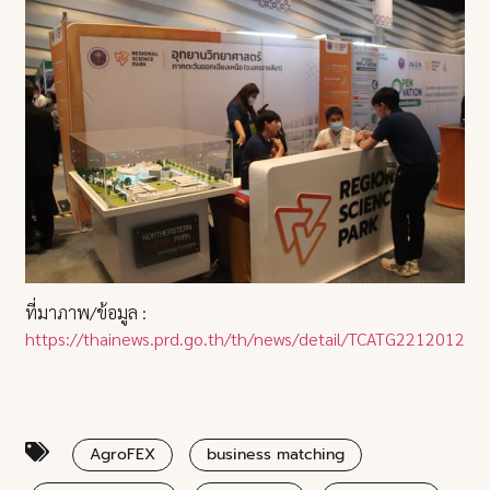
ที่มาภาพ/ข้อมูล :
https://thainews.prd.go.th/th/news/detail/TCATG22120122
AgroFEX
business matching