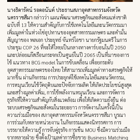
นางธิดารัตน์ รอดอนันต์ ประธานสภาอุตสาหกรรมจังหวัด
นครราชสีมา
กล่าวว่า แผนพัฒนาเศรษฐกิจและสังคมแห่งชาติ
ฉบับที่ 13 ให้ความสำคัญกับการใช้เทคโนโลยีและนวัตกรรมมา
เพิ่มมูลค่าในห่วงโซ่อุปทานของอุตสาหกรรมเกษตร และคำมั่น
สัญญาของ พลเอก ประยุทธ์ จันทร์โอชา นายกรัฐมนตรี ในการ
ประชุม COP 26 ที่จะให้ไทยเป็นกลางทางคาร์บอนในปี 2050
และปล่อยแก๊สเรือนกระจกเป็นศูนย์ในปี 2065 เป็นที่มาของการ
ใช้ แนวทาง BCG model ในการขับเคลื่อน เพื่อยกระดับ
อุตสาหกรรมเกษตรของไทย ให้สามารถเพิ่มมูลค่าทางเศรษฐกิจให้
มากขึ้น ผ่านกิจกรรม การประยุกต์ใช้เทคโนโลยีและนวัตกรรม,
การหมุนเวียนใช้วัตถุดิบและปัจจัยการผลิต ให้เกิดประโยชน์สูงสุด
และสร้างมูลค่าเพิ่ม, การใช้พลังงานหมุนเวียน และการจัดการ
ธุรกิจที่ให้ความสำคัญกับสิ่งแวดล้อม เพื่อให้เกิดความยั่งยืน ต่อ
ระบบเศรษฐกิจและสังคมในระยะยาว การจัดงานในครั้งนี้เป็น
ความร่วมมือของ สภาอุตสาหกรรมจังหวัดนครราชสีมา บูรณา
การร่วมกับหลายหน่วยงาน ในกิจกรรมแสดงนิทรรศการ การ
บรรยายให้ความรู้ การจับคู่ธุรกิจ การเซ็น MOU ซึ่งมีความร่วมมือ
จากหลายฝ่าย ซึ่งตั้งเป้ามูลค่าการซื้อขาย Business Matching