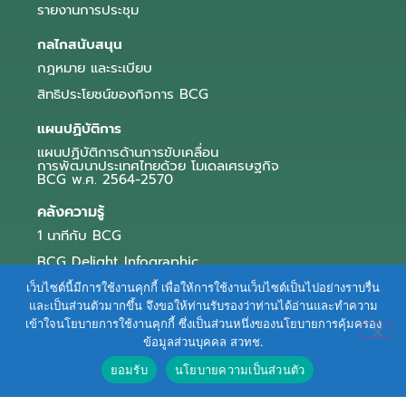
รายงานการประชุม
กลไกสนับสนุน
กฎหมาย และระเบียบ
สิทธิประโยชน์ของกิจการ BCG
แผนปฏิบัติการ
แผนปฏิบัติการด้านการขับเคลื่อน
การพัฒนาประเทศไทยด้วย โมเดลเศรษฐกิจ
BCG พ.ศ. 2564-2570
คลังความรู้
1 นาทีกับ BCG
BCG Delight Infographic
สื่อประชาสัมพันธ์
เว็บไซต์นี้มีการใช้งานคุกกี้ เพื่อให้การใช้งานเว็บไซต์เป็นไปอย่างราบรื่น
และเป็นส่วนตัวมากขึ้น จึงขอให้ท่านรับรองว่าท่านได้อ่านและทำความ
e-Book Series
เข้าใจนโยบายการใช้งานคุกกี้ ซึ่งเป็นส่วนหนึ่งของนโยบายการคุ้มครอง
ข้อมูลส่วนบุคคล สวทช.
ตัวอย่างธุรกิจ BCG
ยอมรับ
นโยบายความเป็นส่วนตัว
ข่าวและบทความ