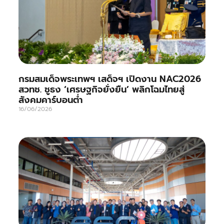
กรมสมเด็จพระเทพฯ เสด็จฯ เปิดงาน NAC2026
สวทช. ชูธง ‘เศรษฐกิจยั่งยืน’ พลิกโฉมไทยสู่
สังคมคาร์บอนต่ำ
16/06/2026