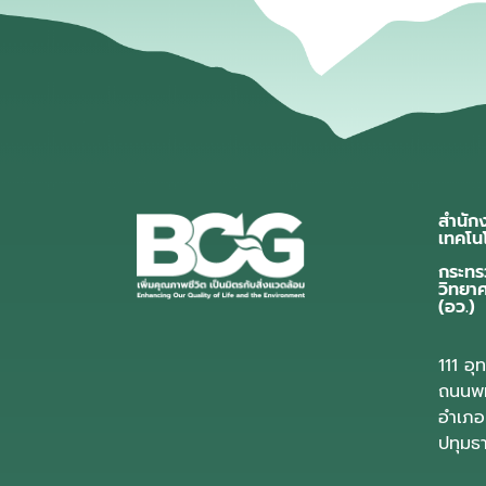
สำนัก
เทคโน
กระทร
วิทยา
(อว.)
111 อ
ถนนพห
อำเภอ
ปทุมธ