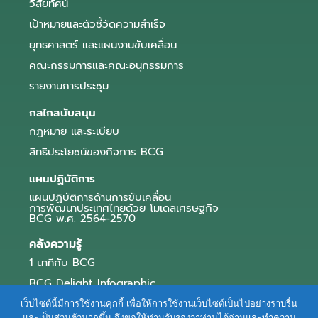
วิสัยทัศน์
เป้าหมายและตัวชี้วัดความสำเร็จ
ยุทธศาสตร์ และแผนงานขับเคลื่อน
คณะกรรมการและคณะอนุกรรมการ
รายงานการประชุม
กลไกสนับสนุน
กฎหมาย และระเบียบ
สิทธิประโยชน์ของกิจการ BCG
แผนปฏิบัติการ
แผนปฏิบัติการด้านการขับเคลื่อน
การพัฒนาประเทศไทยด้วย โมเดลเศรษฐกิจ
BCG พ.ศ. 2564-2570
คลังความรู้
1 นาทีกับ BCG
BCG Delight Infographic
สื่อประชาสัมพันธ์
เว็บไซต์นี้มีการใช้งานคุกกี้ เพื่อให้การใช้งานเว็บไซต์เป็นไปอย่างราบรื่น
และเป็นส่วนตัวมากขึ้น จึงขอให้ท่านรับรองว่าท่านได้อ่านและทำความ