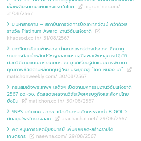
เชื้อเพลิงรมยางแผ่นแห่งแรกในไทย
mgronline.com/
31/08
/
2567
ม.มหาสารคาม – สถาบันการจัดการปัญญาภิวัฒน์ คว้าถ้วย
รางวัล Platinum Award งานวิจัยแห่งชาติ
khaosod.co.th/ 31/08
/
2567
มหาวิทยาลัยแม่ฟ้าหลวง นำคณะแพทย์ต่างประเทศ ศึกษาดู
งานการน้อมนำหลักปรัชญาของเศรษฐกิจพอเพียงสู่การปฏิบัติ
ด้วยวิถีตามแบบอารยเกษตร ณ ศูนย์เรียนรู้ต้นแบบการพัฒนา
คุณภาพชีวิตตามหลักทฤษฎีใหม่ ประยุกต์สู่ “โคก หนอง นา”
matichonweekly.com/ 30/08
/
2567
กรมสมเด็จพระเทพฯ เสด็จฯ เปิดงานมหกรรมงานวิจัยแห่งชาติ
2567 อว.-วช. จัดแสดงผลงานวิจัยเพื่อเศรษฐกิจและสังคมไทย
ยั่งยืน
matichon.co.th/ 30/08
/
2567
SNPS-นาโนเทค สวทช. เปิดตัวสารสกัดกระชายดำ B GOLD
ดันสมุนไพรไทยส่งออก
prachachat.net/ 29/08
/
2567
พด.หนุนการผลิตปุ๋ยอินทรีย์ เพิ่มผลผลิต-สร้างรายได้
เกษตรกร
naewna.com/ 29/08
/
2567