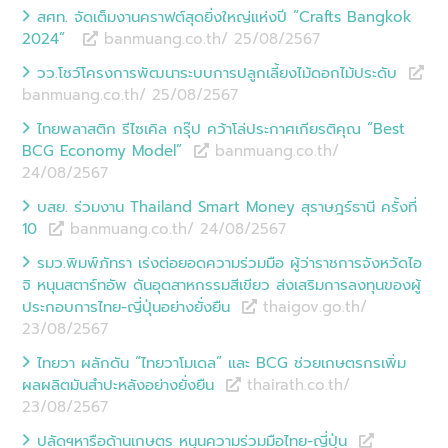
สศท. จัดเต็มงานคราฟต์สุดยิ่งใหญ่แห่งปี “Crafts Bangkok
2024”
banmuang.co.th/ 25/08
/
2567
วว.โชว์โครงการพัฒนาระบบการปลูกเลี้ยงไม้ดอกไม้ประดับ
banmuang.co.th/ 25/08
/
2567
ไทยพลาสติก รีไซเคิล กรุ๊ป คว้าโล่ประกาศเกียรติคุณ “Best
BCG Economy Model”
banmuang.co.th/
24/08
/
2567
บสย. ร่วมงาน Thailand Smart Money สุราษฎร์ธานี ครั้งที่
10
banmuang.co.th/ 24/08
/
2567
รมว.พิมพ์ภัทรา เร่งต่อยอดความร่วมมือ ผู้ว่าราชการจังหวัดไอ
จิ หนุนสตาร์ทอัพ ดันอุตสาหกรรมสีเขียว ส่งเสริมการลงทุนของผู้
ประกอบการไทย-ญี่ปุ่นอย่างยั่งยืน
thaigov.go.th/
23/08
/
2567
ไทยวา ผลักดัน “ไทยวาโมเดล” และ BCG ช่วยเกษตรกรเพิ่ม
ผลผลิตมันสำปะหลังอย่างยั่งยืน
thairath.co.th/
23/08
/
2567
ปลัดฯหารือด้านเกษตร หนุนความร่วมมือไทย-ญี่ปุ่น