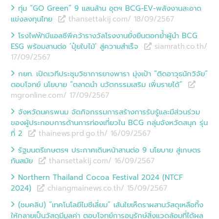
ทุ่ม “GO Green” 9 แสนล้าน อุตฯ BCG-EV-พลังงานสะอาด
แข่งลงทุนไทย
thansettakij.com/ 18/09
/
2567
โรงไฟฟ้าบีแอลซีพีคว้ารางวัลโรงงานยั่งยืนตอกย้ำผู้นำ BCG
ESG พร้อมสานต่อ ‘ปุ๋ยใบไม้’ สู่ความสำเร็จ
siamrath.co.th/
17/09
/
2567
กยท. เปิดเวทีประชุมวิชาการยางพารา มุ่งเป้า “ติดอาวุธนักวิจัย”
ตอบโจทย์ นโยบาย “ตลาดนำ นวัตกรรมเสริม เพิ่มรายได้”
mgronline.com/ 17/09
/
2567
จังหวัดนครพนม จัดกิจกรรมการสร้างการรับรู้และมีส่วนร่วม
ของผู้ประกอบการด้านการท่องเที่ยวใน BCG กลุ่มจังหวัดสนุก รุ่น
ที่ 2
thainews.prd.go.th/ 16/09
/
2567
รัฐมนตรีเกษตรฯ ประกาศเดินหน้าสานต่อ 9 นโยบาย สู่เกษตร
ทันสมัย
thansettakij.com/ 16/09
/
2567
Northern Thailand Cocoa Festival 2024 (NTCF
2024)
chiangmainews.co.th/ 15/09
/
2567
(ชมคลิป) “เทคโนโลยีไมซีเลี่ยม” เส้นใยเห็ดราผสานวัสดุเหลือทิ้ง
ให้กลายเป็นวัสดุมีมูลค่า ตอบโจทย์การอนุรักษ์สิ่งแวดล้อมที่ได้ผล