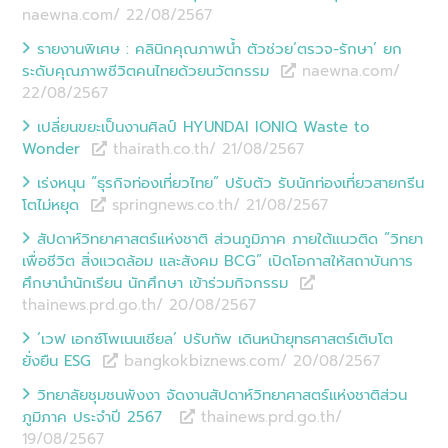
naewna.com/ 22/08
/
2567
รายงานพิเศษ : คลินิกคุณภาพน้ำ ตัวช่วย‘ตรวจ-รักษา’ ยก
ระดับคุณภาพชีวิตคนไทยด้วยนวัตกรรม
naewna.com/
22/08
/
2567
เปลี่ยนขยะเป็นงานศิลป์ HYUNDAI IONIQ Waste to
Wonder
thairath.co.th/ 21/08
/
2567
เร่งหนุน “ธุรกิจท่องเที่ยวไทย” ปรับตัว รับนักท่องเที่ยวสายกรีน
โตไม่หยุด
springnews.co.th/ 21/08
/
2567
สัปดาห์วิทยาศาสตร์แห่งชาติ ส่วนภูมิภาค ภายใต้แนวติด “วิทยา
เพื่อชีวิต สิ่งแวดล้อม และสังคม BCG” เปิดโอกาสให้สถาบันการ
ศึกษานำนักเรียน นักศึกษา เข้าร่วมกิจกรรม
thainews.prd.go.th/ 20/08
/
2567
‘เวฟ เอกซ์โพเนนเชียล’ ปรับทัพ เดินหน้ายุทธศาสตร์เติบโต
ยั่งยืน ESG
bangkokbiznews.com/ 20/08
/
2567
วิทยาลัยชุมชนพังงา จัดงานสัปดาห์วิทยาศาสตร์แห่งชาติส่วน
ภูมิภาค ประจำปี 2567
thainews.prd.go.th/
19/08
/
2567