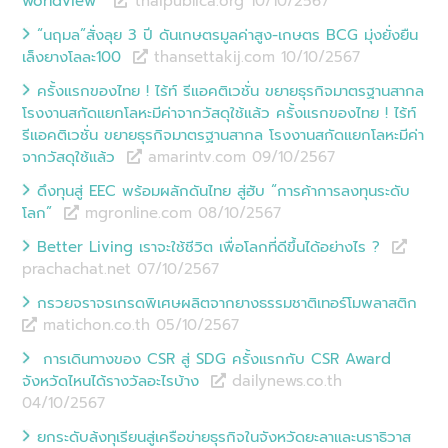
worldview
thaipublica.org 10/10
/
2567
“นฤมล”สั่งลุย 3 ปี ดันเกษตรมูลค่าสูง-เกษตร BCG มุ่งยั่งยืน
เล็งยางโลละ100
thansettakij.com 10/10
/
2567
ครั้งแรกของไทย ! ไร้ท์ รีแอคติเวชั่น ขยายธุรกิจมาตรฐานสากล
โรงงานสกัดแยกโลหะมีค่าจากวัสดุใช้แล้ว ครั้งแรกของไทย ! ไร้ท์
รีแอคติเวชั่น ขยายธุรกิจมาตรฐานสากล โรงงานสกัดแยกโลหะมีค่า
จากวัสดุใช้แล้ว
amarintv.com 09/10
/
2567
ดึงทุนสู่ EEC พร้อมผลักดันไทย สู่ฮับ “การค้าการลงทุนระดับ
โลก”
mgronline.com 08/10
/
2567
Better Living เราจะใช้ชีวิต เพื่อโลกที่ดีขึ้นได้อย่างไร ?
prachachat.net 07/10
/
2567
กรวยจราจรเกรดพิเศษผลิตจากยางธรรมชาติเทอร์โมพลาสติก
matichon.co.th 05/10
/
2567
การเดินทางของ CSR สู่ SDG ครั้งแรกกับ CSR Award
จังหวัดไหนได้รางวัลอะไรบ้าง
dailynews.co.th
04/10
/
2567
ยกระดับล้งทุเรียนสู่เครือข่ายธุรกิจในจังหวัดยะลาและนราธิวาส