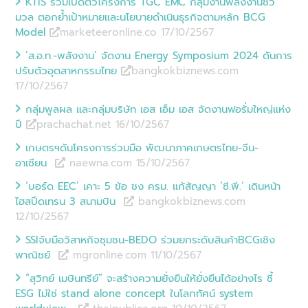
KTIS ร่วมเปิดตัวโครงการ TGC EMC กลุ่มงานพลังงานชีว
มวล ตอกย้ำเป้าหมายและนโยบายดำเนินธุรกิจตามหลัก BCG
Model
marketeeronline.co 17/10
/
2567
‘ส.อ.ท.-พลังงาน’ จัดงาน Energy Symposium 2024 ดันการ
ปรับตัวอุตสาหกรรมไทย
bangkokbiznews.com
17/10
/
2567
กลุ่มพูลผล และกลุ่มบริษัท เอส เอ็ม เอส จัดงานฟอรั่มใหญ่แห่ง
ปี
prachachat.net 16/10
/
2567
เกษตรฯดันโครงการร่วมมือ พัฒนาภาคเกษตรไทย-จีน-
อาเซียน
naewna.com 15/10
/
2567
‘บอร์ด EEC’ เคาะ 5 ข้อ ชง ครม. แก้สัญญา ‘ซี.พี.‘ เดินหน้า
ไฮสปีดเทรน 3 สนามบิน
bangkokbiznews.com
12/10
/
2567
SSIจับมือวิสาหกิจชุมชน-BEDO ร่วมยกระดับสินค้าBCGเชิง
พาณิชย์
mgronline.com 11/10
/
2567
“สุวิทย์ เมษินทรีย์” จะสร้างความยั่งยืนให้ยั่งยืนได้อย่างไร ชี้
ESG ไม่ใช่ stand alone concept ในโลกทัศน์ system