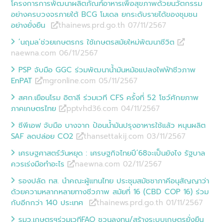
โครงการการพัฒนาผลิตภัณฑ์อาหารเพื่อสุขภาพด้วยนวัตกรรม
อย่างครบวงจรภายใต้ BCG โมเดล ยกระดับรายได้ของชุมชน
อย่างยั่งยืน
thainews.prd.go.th 07/11
/
2567
‘นฤมล’ช่วยเกษตรกร ใช้เกษตรสมัยใหม่พัฒนาชีวิต
naewna.com 06/11
/
2567
PSP จับมือ GGC ร่วมพัฒนาน้ำมันหม้อแปลงไฟฟ้าชีวภาพ
EnPAT
mgronline.com 05/11
/
2567
สศก.เยือนโรม อิตาลี ร่วมเวที CFS ครั้งที่ 52 โชว์ศักยภาพ
ภาคเกษตรไทย
pptvhd36.com 04/11
/
2567
ซีพีเอฟ จับมือ บางจาก ป้อนน้ำมันปรุงอาหารใช้แล้ว หนุนผลิต
SAF ลดปล่อย CO2
thansettakij.com 03/11
/
2567
เศรษฐศาสตร์วันหยุด : เศรษฐกิจไทยปี’68จะเป็นยังไง รัฐบาล
ควรเร่งมือทำอะไร
naewna.com 02/11
/
2567
รองปลัด ทส. นำคณะผู้แทนไทย ประชุมสมัชชาภาคีอนุสัญญาว่า
ด้วยความหลากหลายทางชีวภาพ สมัยที่ 16 (CBD COP 16) ร่วม
กับอีกกว่า 140 ประเทศ
thainews.prd.go.th 01/11
/
2567
รมว.เกษตรฯร่วมเวทีFAO ชวนลงทุน/สร้างระบบเกษตรยั่งยืน