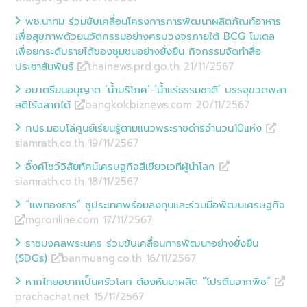
พช.นาทม ร่วมขับเคลื่อนโครงการการพัฒนาผลิตภัณฑ์อาหาร
เพื่อสุขภาพด้วยนวัตกรรมอย่างครบวงจรภายใต้ BCG โมเดล
เพื่อยกระดับรายได้ของชุมชนอย่างยั่งยืน กิจกรรมจัดทำสื่อ
ประชาสัมพันธ์
thainews.prd.go.th 21/11
/
2567
อย.เตรียมอนุญาต ‘น้ำบริโภค’-‘น้ำแร่ธรรมชาติ’ บรรจุขวดพลา
สติไร้ฉลากได้
bangkokbiznews.com 20/11
/
2567
กปร.มอบโล่ศูนย์เรียนรู้ตามแนวพระราชดำริจำนวน10แห่ง
siamrath.co.th 19/11
/
2567
อิ๊งค์โชว์วิสัยทัศน์เศรษฐกิจสีเขียวเวทีผู้นำโลก
siamrath.co.th 18/11
/
2567
“แพทองธาร” ชูประเทศพร้อมลงทุนและร่วมมือพัฒนเศรษฐกิจ
mgronline.com 17/11
/
2567
ราชมงคลพระนคร ร่วมขับเคลื่อนการพัฒนาอย่างยั่งยืน
(SDGs)
banmuang.co.th 16/11
/
2567
หากไทยอยากเป็นครัวโลก ต้องหันมาผลิต “โปรตีนจากพืช”
prachachat.net 15/11
/
2567