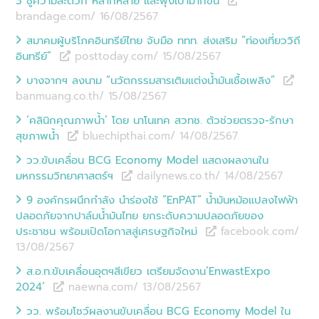
3 ชูความสะดวก หลากหลาย และพุ่งเป้ามากขึ้น
brandage.com/ 16/08
/
2567
สมาคมผู้บริโภคอินทรีย์ไทย จับมือ ททท. ส่งเสริม “ท่องเที่ยววิถี
อินทรีย์”
posttoday.com/ 15/08
/
2567
บางจากฯ ลงนาม “นวัตกรรมสารเติมแต่งน้ำมันเชื้อเพลิง”
banmuang.co.th/ 15/08
/
2567
‘คลินิกคุณภาพน้ำ’ โดย นาโนเทค สวทช. ตัวช่วยตรวจ-รักษา
สุขภาพน้ำ
bluechipthai.com/ 14/08
/
2567
วว.ขับเคลื่อน BCG Economy Model แสดงผลงานใน
มหกรรมวิทยาศาสตร์ฯ
dailynews.co.th/ 14/08
/
2567
9 องค์กรผนึกกำลัง นำร่องใช้ “EnPAT” น้ำมันหม้อแปลงไฟฟ้า
ปลอดภัยจากปาล์มน้ำมันไทย ยกระดับความปลอดภัยของ
ประชาชน พร้อมเปิดโอกาสสู่เศรษฐกิจใหม่
facebook.com/
13/08
/
2567
ส.อ.ท.ขับเคลื่อนอุตฯสีเขียว เตรียมจัดงาน‘EnwastExpo
2024’
naewna.com/ 13/08
/
2567
วว. พร้อมโชว์ผลงานขับเคลื่อน BCG Economy Model ใน