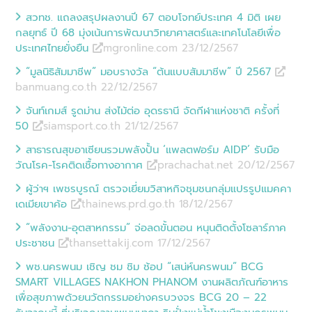
สวทช. แถลงสรุปผลงานปี 67 ตอบโจทย์ประเทศ 4 มิติ เผย
กลยุทธ์ ปี 68 มุ่งเน้นการพัฒนาวิทยาศาสตร์และเทคโนโลยีเพื่อ
ประเทศไทยยั่งยืน
mgronline.com 23/12
/
2567
“มูลนิธิสัมมาชีพ” มอบรางวัล “ต้นแบบสัมมาชีพ” ปี 2567
banmuang.co.th 22/12
/
2567
จันท์เกมส์ รูดม่าน ส่งไม้ต่อ อุดรธานี จัดกีฬาแห่งชาติ ครั้งที่
50
siamsport.co.th 21/12
/
2567
สาธารณสุขอาเซียนรวมพลังปั้น ‘แพลตฟอร์ม AIDP’ รับมือ
วัณโรค-โรคติดเชื้อทางอากาศ
prachachat.net 20/12
/
2567
ผู้ว่าฯ เพชรบูรณ์ ตรวจเยี่ยมวิสาหกิจชุมชนกลุ่มแปรรูปแมคคา
เดเมียเขาค้อ
thainews.prd.go.th 18/12
/
2567
“พลังงาน-อุตสาหกรรม” จ่อลดขั้นตอน หนุนติดตั้งโซลาร์ภาค
ประชาชน
thansettakij.com 17/12
/
2567
พช.นครพนม เชิญ ชม ชิม ช้อป “เสน่ห์นครพนม” BCG
SMART VILLAGES NAKHON PHANOM งานผลิตภัณฑ์อาหาร
เพื่อสุขภาพด้วยนวัตกรรมอย่างครบวงจร BCG 20 – 22