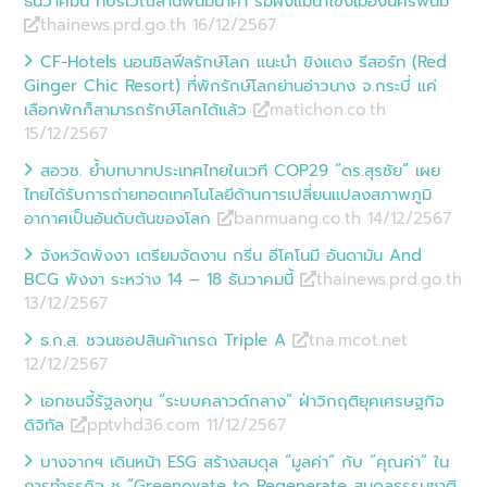
ธันวาคมนี้ ที่บริเวณลานพนมนาคา ริมฝั่งแม่น้ำโขงเมืองนครพนม
thainews.prd.go.th 16/12
/
2567
CF-Hotels นอนชิลฟีลรักษ์โลก แนะนำ ขิงแดง รีสอร์ท (Red
Ginger Chic Resort) ที่พักรักษ์โลกย่านอ่าวนาง จ.กระบี่ แค่
เลือกพักก็สามารถรักษ์โลกได้แล้ว
matichon.co.th
15/12
/
2567
สอวช. ย้ำบทบาทประเทศไทยในเวที COP29 “ดร.สุรชัย” เผย
ไทยได้รับการถ่ายทอดเทคโนโลยีด้านการเปลี่ยนแปลงสภาพภูมิ
อากาศเป็นอันดับต้นของโลก
banmuang.co.th 14/12
/
2567
จังหวัดพังงา เตรียมจัดงาน กรีน อีโคโนมี อันดามัน And
BCG พังงา ระหว่าง 14 – 18 ธันวาคมนี้
thainews.prd.go.th
13/12
/
2567
ธ.ก.ส. ชวนชอปสินค้าเกรด Triple A
tna.mcot.net
12/12
/
2567
เอกชนจี้รัฐลงทุน “ระบบคลาวด์กลาง” ฝ่าวิกฤติยุคเศรษฐกิจ
ดิจิทัล
pptvhd36.com 11/12
/
2567
บางจากฯ เดินหน้า ESG สร้างสมดุล “มูลค่า” กับ “คุณค่า” ใน
การทำธุรกิจ ชู “Greenovate to Regenerate สมดุลธรรมชาติ