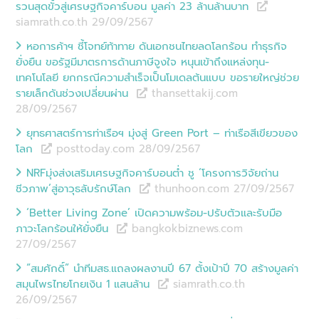
รวนสุดขั้วสู่เศรษฐกิจคาร์บอน มูลค่า 23 ล้านล้านบาท
siamrath.co.th 29/09
/
2567
หอการค้าฯ ชี้โจทย์ท้าทาย ดันเอกชนไทยลดโลกร้อน ทำธุรกิจ
ยั่งยืน ขอรัฐมีมาตรการด้านภาษีจูงใจ หนุนเข้าถึงแหล่งทุน-
เทคโนโลยี ยกกรณีความสำเร็จเป็นโมเดลต้นแบบ ขอรายใหญ่ช่วย
รายเล็กดันช่วงเปลี่ยนผ่าน
thansettakij.com
28/09
/
2567
ยุทธศาสตร์การท่าเรือฯ มุ่งสู่ Green Port – ท่าเรือสีเขียวของ
โลก
posttoday.com 28/09
/
2567
NRFมุ่งส่งเสริมเศรษฐกิจคาร์บอนต่ำ ชู ‘โครงการวิจัยถ่าน
ชีวภาพ’สู่อาวุธลับรักษ์โลก
thunhoon.com 27/09
/
2567
‘Better Living Zone’ เปิดความพร้อม-ปรับตัวและรับมือ
ภาวะโลกร้อนให้ยั่งยืน
bangkokbiznews.com
27/09
/
2567
“สมศักดิ์” นำทีมสธ.แถลงผลงานปี 67 ตั้งเป้าปี 70 สร้างมูลค่า
สมุนไพรไทยโกยเงิน 1 แสนล้าน
siamrath.co.th
26/09
/
2567