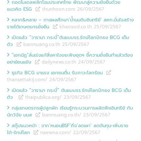
ถอดโมเดลพลิกโฉมประเทศไทย พัฒนาสู่ความยั่งยืนด้วย
แนวคิด ESG
thunhoon.com 26/09
/
2567
หลาก&หลาย – กางผลศึกษา‘น้ำนมดิบอินทรีย์’ สศก.มั่นใจสร้าง
รายได้เกษตรกรยั่งยืน
khaosod.co.th 25/09
/
2567
เปิดแล้ว “วารานา กระบี่”ต้นแบบรร.รักษ์โลกปักธง BCG เต็ม
ตัว
banmuang.co.th 25/09
/
2567
“เอกนัฏ”ลั่นเร่งแก้สิ่งคาใจขยะพิษอุตฯ ชี้ความยั่งยืนทำแล้วต้อง
อย่าย้อนแย้ง
dailynews.co.th 24/09
/
2567
ธุรกิจ BCG มาแรง เอกชนตื่น รับภาวะโลกร้อน
thansettakij.com/ 24/09
/
2567
เปิดแล้ว “วารานา กระบี่” ต้นแบบรร.รักษ์โลกปักธง BCG เต็ม
ตัว
thaipublica.org/ 23/09
/
2567
กลุ่มเกษตรกรผู้ปลูกผัก เรียนรู้กระบวนการผลิตพืชอินทรีย์ กับ
นักวิจัย มมส
banmuang.co.th/ 23/09
/
2567
สกู๊ปแนวหน้า : จาก‘หนอนBSF’ถึง‘ลดเผา’ ลดต้นทุน-เพิ่มราย
ได้-รักษ์โลก
naewna.com/ 22/09
/
2567