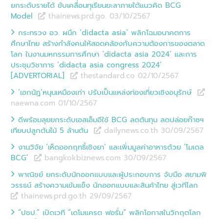
ยกระดับรายได้ ขับเคลื่อนทุเรียนยะลาภายใต้แนวคิด BCG
Model
thainews.prd.go. 03/10
/
2567
กระทรวง อว. ผนึก ‘didacta asia’ พลิกโฉมอนาคตการ
ศึกษาไทย สร้างกำลังคนให้สอดคล้องกับความต้องการของตลาด
โลก ในงานมหกรรมการศึกษา ‘didacta asia 2024’ และการ
ประชุมวิชาการ ‘didacta asia congress 2024’
[ADVERTORIAL]
thestandard.co 02/10
/
2567
‘เอกนัฏ’หนุนเหมืองเก่า ปรับเป็นแหล่งท่องเที่ยวเชิงอนุรักษ์
naewna.com 01/10
/
2567
ดีพร้อมลุยยกระดับเอสเอ็มอีใช้ BCG ลดต้นทุน ลดปล่อยก๊าซฯ
เทียบปลูกต้นไม้ 5 ล้านต้น
dailynews.co.th 30/09
/
2567
งานวิจัย ‘เห็ดออกฤทธิ์เชิงยา’ และเพิ่มมูลค่าอาหารด้วย ‘โมเดล
BCG’
bangkokbiznews.com 30/09
/
2567
พาณิชย์ ยกระดับนักออกแบบและผู้ประกอบการ จับมือ สยามพิ
วรรธน์ สร้างความเข้มแข็ง นักออกแบบและสินค้าไทย สู่เวทีโลก
thainews.prd.go.th 29/09
/
2567
“ปชป.” เปิดเวที “เดโมแครต ฟอรั่ม” พลิกโอกาสในวิกฤตโลก