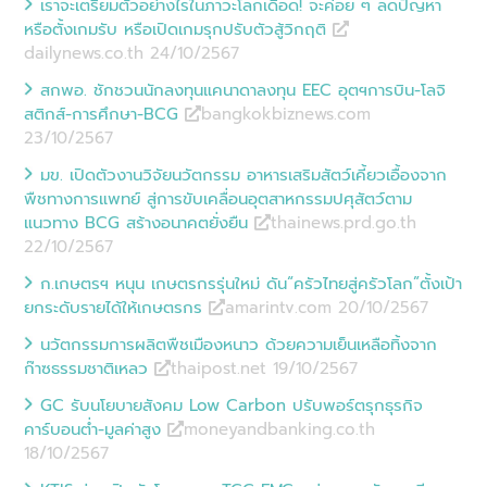
เราจะเตรียมตัวอย่างไรในภาวะโลกเดือด! จะค่อย ๆ ลดปัญหา
หรือตั้งเกมรับ หรือเปิดเกมรุกปรับตัวสู้วิกฤติ
dailynews.co.th 24/10
/
2567
สกพอ. ชักชวนนักลงทุนแคนาดาลงทุน EEC อุตฯการบิน-โลจิ
สติกส์-การศึกษา-BCG
bangkokbiznews.com
23/10
/
2567
มข. เปิดตัวงานวิจัยนวัตกรรม อาหารเสริมสัตว์เคี้ยวเอื้องจาก
พืชทางการแพทย์ สู่การขับเคลื่อนอุตสาหกรรมปศุสัตว์ตาม
แนวทาง BCG สร้างอนาคตยั่งยืน
thainews.prd.go.th
22/10
/
2567
ก.เกษตรฯ หนุน เกษตรกรรุ่นใหม่ ดัน“ครัวไทยสู่ครัวโลก”ตั้งเป้า
ยกระดับรายได้ให้เกษตรกร
amarintv.com 20/10
/
2567
นวัตกรรมการผลิตพืชเมืองหนาว ด้วยความเย็นเหลือทิ้งจาก
ก๊าซธรรมชาติเหลว
thaipost.net 19/10
/
2567
GC รับนโยบายสังคม Low Carbon ปรับพอร์ตรุกธุรกิจ
คาร์บอนต่ำ-มูลค่าสูง
moneyandbanking.co.th
18/10
/
2567