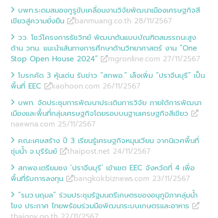
บพท.ระดมสมองกูรูขับเคลื่อนงานวิจัยพัฒนาเมืองเศรษฐกิจสี
เขียวสู่ความยั่งยืน
banmuang.co.th 28/11
/
2567
วว. โชว์โครงการธัชวิทย์ พัฒนาต้นแบบบัณฑิตสมรรถนะสูง
ด้าน วทน. แนะนำเส้นทางการศึกษาด้านวิทยาศาสตร์ งาน “One
Stop Open House 2024”
mgronline.com 27/11
/
2567
โบรกคัด 3 หุ้นเด่น รับข่าว “สกพอ.” เล็งเพิ่ม “ปราจีนบุรี” เป็น
พื้นที่ EEC
kaohoon.com 26/11
/
2567
บพท. จัดประชุมการพัฒนาประเดินการวิจัย ภายใต้การพัฒนา
เมืองและพื้นที่กลุ่มเศรษฐกิจโดยรอบบนฐานเศรษฐกิจสีเขียว
naewna.com 25/11
/
2567
คณะเศษสร้าง ปี 3 เรียนรู้เศรษฐกิจหมุนเวียน จากนิเวศพื้นที่
ชุ่มน้ำ จ.บุรีรัมย์
thaipost.net 24/11
/
2567
สกพอ.เตรียมชง ‘ปราจีนบุรี’ เข้าเขต EEC จังหวัดที่ 4 เพื่อ
พื้นที่รับการลงทุน
bangkokbiznews.com 23/11
/
2567
“รมว.นฤมล” ร่วมประชุมรัฐมนตรีเกษตรของอนุภูมิภาคลุ่มน้ำ
โขง ประกาศ ไทยพร้อมร่วมมือพัฒนาระบบเกษตรและอาหาร
thaigov.go.th 22/11
/
2567