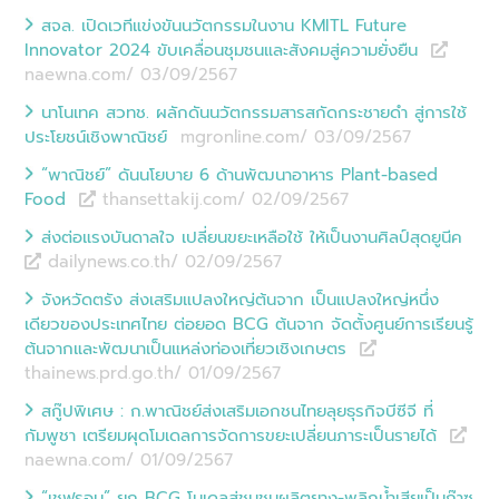
สจล. เปิดเวทีแข่งขันนวัตกรรมในงาน KMITL Future
Innovator 2024 ขับเคลื่อนชุมชนและสังคมสู่ความยั่งยืน
naewna.com/ 03/09
/
2567
นาโนเทค สวทช. ผลักดันนวัตกรรมสารสกัดกระชายดำ สู่การใช้
ประโยชน์เชิงพาณิชย์
mgronline.com/ 03/09
/
2567
“พาณิชย์” ดันนโยบาย 6 ด้านพัฒนาอาหาร Plant-based
Food
thansettakij.com/ 02/09
/
2567
ส่งต่อแรงบันดาลใจ เปลี่ยนขยะเหลือใช้ ให้เป็นงานศิลป์สุดยูนีค
dailynews.co.th/ 02/09
/
2567
จังหวัดตรัง ส่งเสริมแปลงใหญ่ต้นจาก เป็นแปลงใหญ่หนึ่ง
เดียวของประเทศไทย ต่อยอด BCG ต้นจาก จัดตั้งศูนย์การเรียนรู้
ต้นจากและพัฒนาเป็นแหล่งท่องเที่ยวเชิงเกษตร
thainews.prd.go.th/ 01/09
/
2567
สกู๊ปพิเศษ : ก.พาณิชย์ส่งเสริมเอกชนไทยลุยธุรกิจบีซีจี ที่
กัมพูชา เตรียมผุดโมเดลการจัดการขยะเปลี่ยนภาระเป็นรายได้
naewna.com/ 01/09
/
2567
“เชฟรอน” ยก BCG โมเดลสู่ชุมชนผลิตยาง-พลิกน้ำเสียเป็นก๊าซ