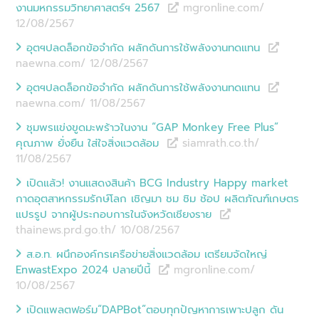
งานมหกรรมวิทยาศาสตร์ฯ 2567
mgronline.com/
12/08
/
2567
อุตฯปลดล็อกข้อจำกัด ผลักดันการใช้พลังงานทดแทน
naewna.com/ 12/08
/
2567
อุตฯปลดล็อกข้อจำกัด ผลักดันการใช้พลังงานทดแทน
naewna.com/ 11/08
/
2567
ชุมพรแข่งขูดมะพร้าวในงาน “GAP Monkey Free Plus”
คุณภาพ ยั่งยืน ใส่ใจสิ่งแวดล้อม
siamrath.co.th/
11/08
/
2567
เปิดแล้ว! งานแสดงสินค้า BCG Industry Happy market
กาดอุตสาหกรรมรักษ์โลก เชิญมา ชม ชิม ช้อป ผลิตภัณฑ์เกษตร
แปรรูป จากผู้ประกอบการในจังหวัดเชียงราย
thainews.prd.go.th/ 10/08
/
2567
ส.อ.ท. ผนึกองค์กรเครือข่ายสิ่งแวดล้อม เตรียมจัดใหญ่
EnwastExpo 2024 ปลายปีนี้
mgronline.com/
10/08
/
2567
เปิดแพลตฟอร์ม“DAPBot”ตอบทุกปัญหาการเพาะปลูก ดัน