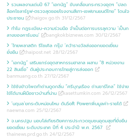
รวมผลงานเด่นปี 67 “เอกนัฏ” ขับเคลื่อนกระทรวงอุตฯ “ปลด
ล็อคโซลาร์รูฟ-ตรวจสุดซอยโรงงานสีเทา-เซฟยานยนต์ไทย“ โดนใจ
ประชาชน
thaigov.go.th 31/12
/
2567
ทำไม กฎระเบียบ-ความร่วมมือ จําเป็นต่อการบรรลุความ ‘เป็นก
ลางของคาร์บอน’
bangkokbiznews.com 30/12
/
2567
‘ไทยพลาสติก รีไซเคิล กรุ๊ป ‘คว้ารางวัลส่งออกยอดเยี่ยม
ยั่งยืน
thaipost.net 28/12
/
2567
“เอกนัฏ” เสริมแกร่งอุตสาหกรรมฮาลาล ผสาน “8 หน่วยงาน
22 สินเชื่อ” ดันผู้ประกอบการไทยสู่การส่งออก
banmuang.co.th 27/12
/
2567
ใช้ซังข้าวโพดทำถ่านดูดกลิ่น “ศรีบุญเรือง ถ่านชาร์โคล” ใช้ง่าย
ใช้ได้นานฝีมือชาวบ้านที่น่าน
kasettumkin.com 26/12
/
2567
‘นฤมล’ยกระดับหม่อนไหม ดันSoft Powerเพิ่มมูลค่า-รายได้
naewna.com 25/12
/
2567
จ.นครปฐม มอบโล่เกียรติยศการประกวดชุมชนอุดมสุขที่ยั่งยืน
ยอดเยี่ยม ระดับประเทศ ปีที่ 4 ประจำปี พ.ศ. 2567
thainews.prd.go.th 24/12
/
2567