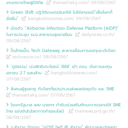
เกษตรกรไทยสู่ดิจิทัล
thansettakij.com/ 09/08
/
2567
Green Shift ปฏิวัติเกษตรอินทรีย์ ไม่ใช้สารเคมี“เพื่อโลกที่
ยั่งยืน”
bangkokbiznews.com/ 09/08
/
2567
เปิดตัว “Airborne Infection Defense Platform (AIDP)”
ในการประชุม รมว.สาธารณสุขอาเซียน
dailynews.co.th/
08/08
/
2567
ปั้นไทยเป็น Tech Gateway สะพานเชื่อมการลงทุนระดับโลก
techsauce.co/ 08/08
/
2567
‘ภูมิธรรม’ เร่งสิทธิประโยชน์ ‘อีอีซี’ เข้า ครม. ดันการลงทุน
เอกชน 2.7 แสนล้าน
bangkokbiznews.com/
07/08
/
2567
สังคมผู้สูงอายุ กับโลกที่แปรปรวนส่งผลต่อธุรกิจ และ SME
thansettakij.com/ 07/08
/
2567
โฆษกรัฐบาล เผย นายกฯ กำชับเร่งเสริมทักษะการตลาดให้ SME
ไทย แข่งขันในโลกการค้าออนไลน์
thainews.prd.go.th/
06/08
/
2567
จ.ลำปาง จัดงาน “ภูมิวิถี ไผ่ดี @ ลำปาง” พัฒนาและต่อยอด