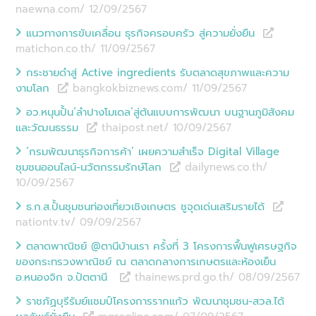
naewna.com/ 12/09
/
2567
แนวทางการขับเคลื่อน ธุรกิจครอบครัว สู่ความยั่งยืน
matichon.co.th/ 11/09
/
2567
กระชายดำสู่ Active ingredients รับตลาดสุขภาพและความ
งามโลก
bangkokbiznews.com/ 11/09
/
2567
อว.หนุนปั้น’ลำปางโมเดล’สู่ต้นแบบการพัฒนา บนฐานภูมิสังคม
และวัฒนธรรม
thaipost.net/ 10/09
/
2567
‘กรมพัฒนาธุรกิจการค้า’ เผยความสำเร็จ Digital Village
ชุมชนออนไลน์-นวัตกรรมรักษ์โลก
dailynews.co.th/
10/09
/
2567
ธ.ก.ส.ปั้นชุมชนท่องเที่ยวเชิงเกษตร ชูจุดเด่นเสริมรายได้
nationtv.tv/ 09/09
/
2567
ตลาดพาณิชย์ @ตานีบ้านเรา ครั้งที่ 3 โครงการฟื้นฟูเศรษฐกิจ
ของกระทรวงพาณิชย์ ณ ตลาดกลางการเกษตรและห้องเย็น
อ.หนองจิก จ.ปัตตานี
thainews.prd.go.th/ 08/09
/
2567
ราชภัฏบุรีรัมย์แชมป์โครงการรากแก้ว พัฒนาชุมชน-สวล.ได้