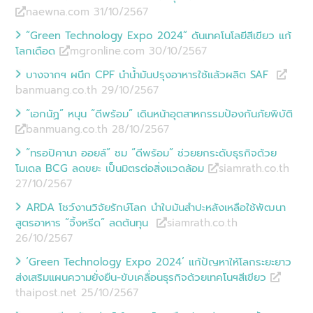
naewna.com 31/10
/
2567
“Green Technology Expo 2024” ดันเทคโนโลยีสีเขียว แก้
โลกเดือด
mgronline.com 30/10
/
2567
บางจากฯ ผนึก CPF นำน้ำมันปรุงอาหารใช้แล้วผลิต SAF
banmuang.co.th 29/10
/
2567
“เอกนัฏ” หนุน “ดีพร้อม” เดินหน้าอุตสาหกรรมป้องกันภัยพิบัติ
banmuang.co.th 28/10
/
2567
“ทรอปิคานา ออยล์” ชม “ดีพร้อม” ช่วยยกระดับธุรกิจด้วย
โมเดล BCG ลดขยะ เป็นมิตรต่อสิ่งแวดล้อม
siamrath.co.th
27/10
/
2567
ARDA โชว์งานวิจัยรักษ์โลก นำใบมันสำปะหลังเหลือใช้พัฒนา
สูตรอาหาร “จิ้งหรีด” ลดต้นทุน
siamrath.co.th
26/10
/
2567
‘Green Technology Expo 2024’ แก้ปัญหาให้โลกระยะยาว
ส่งเสริมแผนความยั่งยืน-ขับเคลื่อนธุรกิจด้วยเทคโนฯสีเขียว
thaipost.net 25/10
/
2567