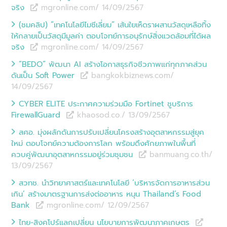
จริง
mgronline.com/ 14/09
/
2567
(ชมคลิป) “เทคโนโลยีไมซีเลี่ยม” เส้นใยเห็ดราผสานวัสดุเหลือทิ้ง
ให้กลายเป็นวัสดุมีมูลค่า ตอบโจทย์การอนุรักษ์สิ่งแวดล้อมที่ได้ผล
จริง
mgronline.com/ 14/09
/
2567
“BEDO” พัฒนา AI สร้างโอกาสธุรกิจชีวภาพแก่ทุกภาคส่วน
ดันเป็น Soft Power
bangkokbiznews.com/
14/09
/
2567
CYBER ELITE ประกาศความร่วมมือ Fortinet ชูบริการ
FirewallGuard
khaosod.co./ 13/09
/
2567
สศอ. มุ่งผลักดันการปรับเปลี่ยนโครงสร้างอุตสาหกรรมสู่ยุค
ใหม่ ตอบโจทย์ความต้องการโลก พร้อมดึงศักยภาพในพื้นที่
ควบคู่พัฒนาอุตสาหกรรมอยู่ร่วมชุมชน
banmuang.co.th/
13/09
/
2567
สวทช. นำวิทยาศาสตร์และเทคโนโลยี ‘บริหารจัดการอาหารส่วน
เกิน’ สร้างมาตรฐานการส่งต่ออาหาร หนุน Thailand’s Food
Bank
mgronline.com/ 12/09
/
2567
ไทย-สิงคโปร์แลกเปลี่ยน นโยบายการพัฒนาภาคเกษตร