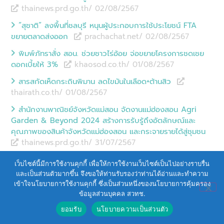
thainews.prd.go.th/ 02/08
/
2567
“สุชาติ” ลงพื้นที่ชลบุรี หนุนผู้ประกอบการใช้ประโยชน์ FTA
ขยายตลาดส่งออก
prachachat.net/ 02/08
/
2567
พิมพ์ภัทราสั่ง สอน. ช่วยชาวไร่อ้อย จ่อขยายโครงการชดเชย
ดอกเบี้ยให้ 3%
khaosod.co.th/ 01/08
/
2567
สารสกัดเห็ดกระถินพิมาน ลดไขมันในเลือด+ต้านสิว
thairath.co.th/ 01/08
/
2567
สำนักงานพาณิชย์จังหวัดแม่สอน จัดงานแม่ฮ่องสอน Agri
Garden & Beyond 2024 สร้างการรับรู้ถึงอัตลักษณ์และ
คุณภาพของสินค้าจังหวัดแม่ฮ่องสอน และกระจายรายได้สู่ชุมชน
thainews.prd.go.th/ 31/07
/
2567
นำร่องใช้ปาล์มนํ้ามัน ใส่หม้อแปลงไฟฟ้าสำเร็จ ลดนำเข้านํ้ามัน
เว็บไซต์นี้มีการใช้งานคุกกี้ เพื่อให้การใช้งานเว็บไซต์เป็นไปอย่างราบรื่น
สร้างรายได้ชาวสวน
dailynews.co.th/ 31/07
/
2567
และเป็นส่วนตัวมากขึ้น จึงขอให้ท่านรับรองว่าท่านได้อ่านและทำความ
เข้าใจนโยบายการใช้งานคุกกี้ ซึ่งเป็นส่วนหนึ่งของนโยบายการคุ้มครอง
รอง ผวจ.ยะลา เปิดฤดูกาลเก็บเกี่ยวทุเรียน อย่างเป็นทางการ
ข้อมูลส่วนบุคคล สวทช.
ณ แปลงตัวอย่าง วิสาหกิจชุมชนทุเรียนคุณภาพช้างเผือกกาลอรา
มัน จ.ยะลา
thainews.prd.go.th/ 30/07
/
2567
ยอมรับ
นโยบายความเป็นส่วนตัว