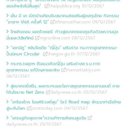
สรรค์พลังไม่สิ้นสุด”
thaipublica.org 10/12
/
2567
เอ็ม บี เค เปิดบ้านต้อนรับสมาคมส่งเสริมผู้ลงทุนไทย กิจกรรม
“อาสาฯ Visit ครั้งที่ 12”
efinancethai.com 09/12
/
2567
ไทยคิงดอม แอดไวเซอร์: ก้าวสู่อนาคตของธุรกิจด้วยความมุ่ง
มั่นและวิสัยทัศน์
mgronline.com 08/12
/
2567
“เอกนัฏ” หยิบไอเดีย “ญี่ปุ่น” เสริมร่าง กม.กากอุตสาหกรรม-
ปั้นนิคมฯ Circular ​
thaigov.go.th 07/12
/
2567
กระทรวงอุตฯ ดึงแนวคิดญี่ปุ่น เสริมร่างพ.ร.บ.กาก
อุตสาหกรรม แก้ปัญหาขยะพิษ
thansettakij.com
06/12
/
2567
สู่อนาคตยั่งยืน…ผลกระทบและโอกาสอุตสาหกรรมยานยนต์ ภาย
ใต้นโยบาย Net Zero
dailynews.co.th 05/12
/
2567
“เกรียงไกร ไชยศิริวงศ์สุข” โชว์ Road map พัฒนาท่าเรือไทย
สู่ระดับโลก
posttoday.com 04/12
/
2567
“เศรษฐกิจสุขภาพ”ความท้าทายสังคมสูงวัย
dailynews.co.th 29/11
/
2567