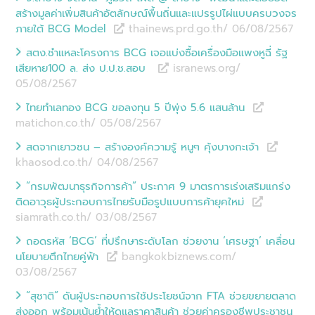
สร้างมูลค่าเพิ่มสินค้าอัตลักษณ์พื้นถิ่นและแปรรูปไผ่แบบครบวงจร
ภายใต้ BCG Model
thainews.prd.go.th/ 06/08
/
2567
สตง.ชำแหละโครงการ BCG เจอแบ่งซื้อเครื่องมือแพงหูฉี่ รัฐ
เสียหาย100 ล. ส่ง ป.ป.ช.สอบ
isranews.org/
05/08
/
2567
ไทยทำเลทอง BCG ขอลงทุน 5 ปีพุ่ง 5.6 แสนล้าน
matichon.co.th/ 05/08
/
2567
สดจากเยาวชน – สร้างองค์ความรู้ หนูๆ คุ้งบางกะเจ้า
khaosod.co.th/ 04/08
/
2567
“กรมพัฒนาธุรกิจการค้า” ประกาศ 9 มาตรการเร่งเสริมแกร่ง
ติดอาวุธผู้ประกอบการไทยรับมือรูปแบบการค้ายุคใหม่
siamrath.co.th/ 03/08
/
2567
ถอดรหัส ‘BCG’ ที่ปรึกษาระดับโลก ช่วยงาน ‘เศรษฐา’ เคลื่อน
นโยบายตึกไทยคู่ฟ้า
bangkokbiznews.com/
03/08
/
2567
“สุชาติ” ดันผู้ประกอบการใช้ประโยชน์จาก FTA ช่วยขยายตลาด
ส่งออก พร้อมเน้นย้ำให้ดูแลราคาสินค้า ช่วยค่าครองชีพประชาชน