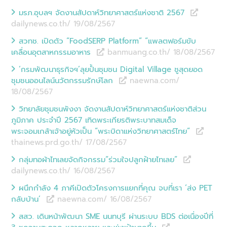
มรภ.อุบลฯ จัดงานสัปดาห์วิทยาศาสตร์แห่งชาติ 2567
dailynews.co.th/ 19/08
/
2567
สวทช. เปิดตัว “FoodSERP Platform” “แพลตฟอร์มขับ
เคลื่อนอุตสาหกรรมอาหาร
banmuang.co.th/ 18/08
/
2567
‘กรมพัฒนาธุรกิจฯ’ลุยปั้นชุมชน Digital Village ชูสุดยอด
ชุมชนออนไลน์นวัตกรรมรักษ์โลก
naewna.com/
18/08
/
2567
วิทยาลัยชุมชนพังงา จัดงานสัปดาห์วิทยาศาสตร์แห่งชาติส่วน
ภูมิภาค ประจำปี 2567 เทิดพระเกียรติพระบาทสมเด็จ
พระจอมเกล้าเจ้าอยู่หัวเป็น “พระบิดาแห่งวิทยาศาสตร์ไทย”
thainews.prd.go.th/ 17/08
/
2567
กลุ่มทอผ้าไทเลยจัดกิจกรรม“ร่วมใจปลูกฝ้ายไทเลย”
dailynews.co.th/ 16/08
/
2567
ผนึกกำลัง 4 ภาคีเปิดตัวโครงการแยกที่คุณ จบที่เรา ‘ส่ง PET
กลับบ้าน’
naewna.com/ 16/08
/
2567
สสว. เดินหน้าพัฒนา SME นนทบุรี ผ่านระบบ BDS ต่อเนื่องปีที่