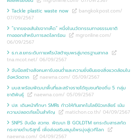
ผลลัพธ์ยั่งยืน
mgronline.com/ 07/09
/
2567
Tackle plastic waste now
bangkokpost.com/
07/09
/
2567
“รากของเส้นใยจากเห็ด” หนึ่งในนวัตกรรมทางธรรมชาติ
ทางออกสำหรับการลดโลกร้อน
mgronline.com/
06/09
/
2567
ธ.ก.ส.ยกระดับกาแฟโรบัสต้าชุมพรสู่มาตรฐานสากล
tna.mcot.net/ 06/09
/
2567
จับมือสร้างสังคมคาร์บอนต่ำและความยั่งยืนของสิ่งแวดล้อมใน
จังหวัดตาก
naewna.com/ 05/09
/
2567
มบส.พร้อมพัฒนาพื้นที่และสร้างรายได้ชุมชนท้องถิ่น 5 กลุ่ม
ชาติพันธุ์
naewna.com/ 05/09
/
2567
ปส. เดินหน้าศึกษา SMRs ก้าวให้ทันเทคโนโลยีนิวเคลียร์ เน้น
ความปลอดภัยเป็นสำคัญ
matichon.co.th/ 04/09
/
2567
SNPS จับมือ สวทช. พัฒนา B GOLDTM ยกระดับสารสกัด
กระชายดำบริสุทธิ์ เพื่อส่งเสริมสมุนไพรมุ่งสู่เวทีโลก
naewna.com/ 04/09
/
2567