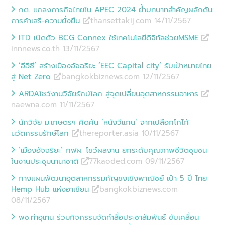
กต. แถลงภารกิจไทยใน APEC 2024 ย้ำบทบาทสำคัญผลักดัน
การค้าเสรี-ความยั่งยืน
thansettakij.com 14/11
/
2567
ITD เปิดตัว BCG Connex ใช้เทคโนโลยีดิจิทัลช่วยMSME
innnews.co.th 13/11
/
2567
‘อีอีซี’ สร้างเมืองอัจฉริยะ ‘EEC Capital city’ รับเป้าหมายไทย
สู่ Net Zero
bangkokbiznews.com 12/11
/
2567
ARDAโชว์งานวิจัยรักษ์โลก สู่จุดเปลี่ยนอุตสาหกรรมอาหาร
naewna.com 11/11
/
2567
นักวิจัย ม.เกษตรฯ คิดค้น ‘หนังวีแกน’ จากเปลือกโกโก้
นวัตกรรมรักษ์โลก
thereporter.asia 10/11
/
2567
‘เมืองอัจฉริยะ’ กฟผ. โชว์ผลงาน ยกระดับคุณภาพชีวิตชุมชน
ในงานประชุมนานาชาติ
77kaoded.com 09/11
/
2567
กางแผนพัฒนาอุตสาหกรรมกัญชงเชิงพาณิชย์ เป้า 5 ปี ไทย
Hemp Hub แห่งอาเซียน
bangkokbiznews.com
08/11
/
2567
พช.ท่าอุเทน ร่วมกิจกรรมจัดทำสื่อประชาสัมพันธ์ ขับเคลื่อน