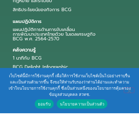
กฎหมาย และระเบียบ
สิทธิประโยชน์ของกิจการ BCG
แผนปฏิบัติการ
แผนปฏิบัติการด้านการขับเคลื่อน
การพัฒนาประเทศไทยด้วย โมเดลเศรษฐกิจ
BCG พ.ศ. 2564-2570
คลังความรู้
1 นาทีกับ BCG
BCG Delight Infographic
สื่อประชาสัมพันธ์
เว็บไซต์นี้มีการใช้งานคุกกี้ เพื่อให้การใช้งานเว็บไซต์เป็นไปอย่างราบรื่น
และเป็นส่วนตัวมากขึ้น จึงขอให้ท่านรับรองว่าท่านได้อ่านและทำความ
e-Book Series
เข้าใจนโยบายการใช้งานคุกกี้ ซึ่งเป็นส่วนหนึ่งของนโยบายการคุ้มครอง
ข้อมูลส่วนบุคคล สวทช.
ตัวอย่างธุรกิจ BCG
ยอมรับ
นโยบายความเป็นส่วนตัว
ข่าวและบทความ
Terms of Service
|
Personal Data Protection Policy