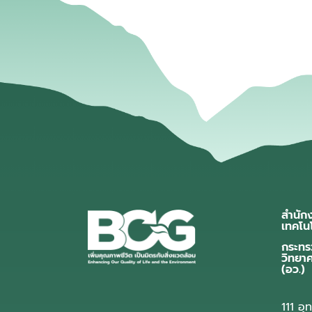
สำนัก
เทคโน
กระทร
วิทยา
(อว.)
111 อ