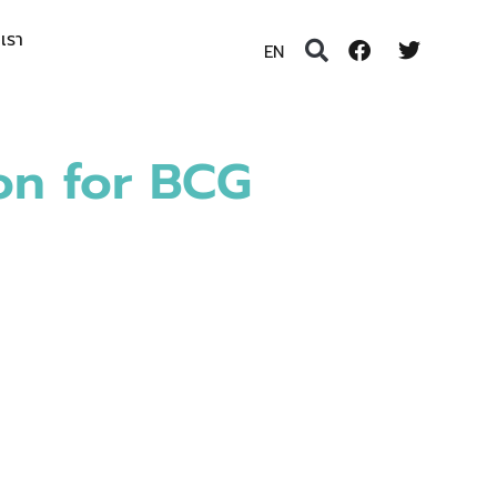
อเรา
EN
ion for BCG