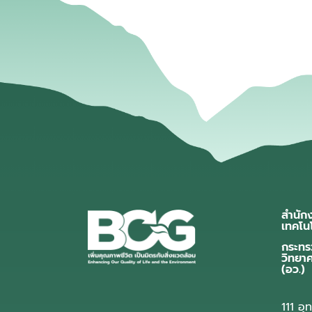
สำนัก
เทคโน
กระทร
วิทยา
(อว.)
111 อ