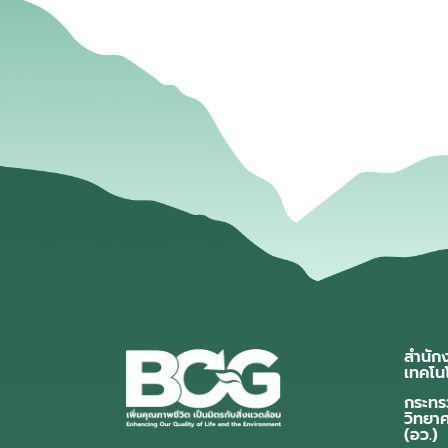
สำนัก
เทคโน
กระทร
วิทยา
(อว.)