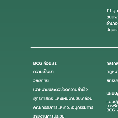
111 อ
ถนนพห
อำเภอ
ปทุมธ
BCG คืออะไร
กลไกส
ความเป็นมา
กฎหมา
วิสัยทัศน์
สิทธิ
เป้าหมายและตัวชี้วัดความสำเร็จ
แผนปฏ
ยุทธศาสตร์ และแผนงานขับเคลื่อน
แผนปฏิ
การพั
คณะกรรมการและคณะอนุกรรมการ
BCG พ
รายงานการประชุม