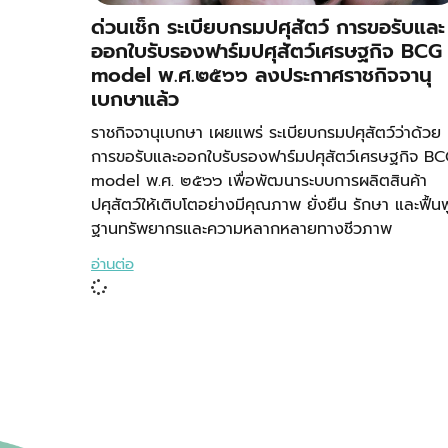
ด่วนเช็ก ระเบียบกรมปศุสัตว์ การขอรับและ
ออกใบรับรองฟาร์มปศุสัตว์เศรษฐกิจ BCG
model พ.ศ.๒๕๖๖ ลงประกาศราชกิจจานุ
เบกษาแล้ว
ราชกิจจานุเบกษา เผยแพร่ ระเบียบกรมปศุสัตว์ว่าด้วย
การขอรับและออกใบรับรองฟาร์มปศุสัตว์เศรษฐกิจ BC
model พ.ศ. ๒๕๖๖ เพื่อพัฒนาระบบการผลิตสินค้า
ปศุสัตว์ให้เติบโตอย่างมีคุณภาพ ยั่งยืน รักษา และฟื้นฟ
ฐานทรัพยากรและความหลากหลายทางชีวภาพ
อ่านต่อ