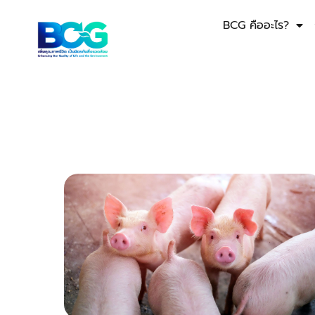
BCG คืออะไร?