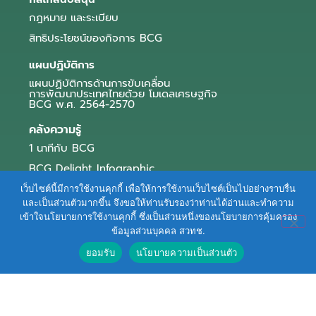
กฎหมาย และระเบียบ
สิทธิประโยชน์ของกิจการ BCG
แผนปฏิบัติการ
แผนปฏิบัติการด้านการขับเคลื่อน
การพัฒนาประเทศไทยด้วย โมเดลเศรษฐกิจ
BCG พ.ศ. 2564-2570
คลังความรู้
1 นาทีกับ BCG
BCG Delight Infographic
สื่อประชาสัมพันธ์
เว็บไซต์นี้มีการใช้งานคุกกี้ เพื่อให้การใช้งานเว็บไซต์เป็นไปอย่างราบรื่น
และเป็นส่วนตัวมากขึ้น จึงขอให้ท่านรับรองว่าท่านได้อ่านและทำความ
e-Book Series
เข้าใจนโยบายการใช้งานคุกกี้ ซึ่งเป็นส่วนหนึ่งของนโยบายการคุ้มครอง
ข้อมูลส่วนบุคคล สวทช.
ตัวอย่างธุรกิจ BCG
ยอมรับ
นโยบายความเป็นส่วนตัว
ข่าวและบทความ
Terms of Service
|
Personal Data Protection Policy