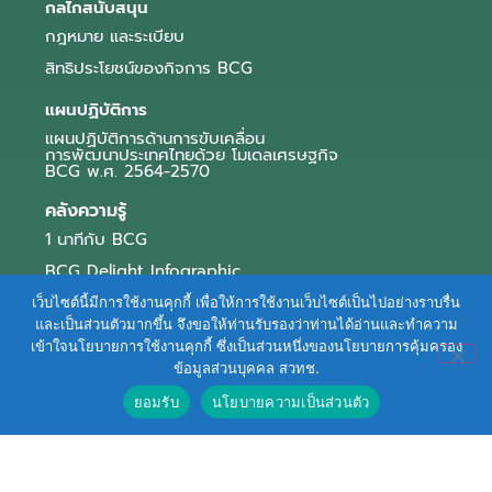
กลไกสนับสนุน
กฎหมาย และระเบียบ
สิทธิประโยชน์ของกิจการ BCG
แผนปฏิบัติการ
แผนปฏิบัติการด้านการขับเคลื่อน
การพัฒนาประเทศไทยด้วย โมเดลเศรษฐกิจ
BCG พ.ศ. 2564-2570
คลังความรู้
1 นาทีกับ BCG
BCG Delight Infographic
สื่อประชาสัมพันธ์
เว็บไซต์นี้มีการใช้งานคุกกี้ เพื่อให้การใช้งานเว็บไซต์เป็นไปอย่างราบรื่น
และเป็นส่วนตัวมากขึ้น จึงขอให้ท่านรับรองว่าท่านได้อ่านและทำความ
e-Book Series
เข้าใจนโยบายการใช้งานคุกกี้ ซึ่งเป็นส่วนหนึ่งของนโยบายการคุ้มครอง
ข้อมูลส่วนบุคคล สวทช.
ตัวอย่างธุรกิจ BCG
ยอมรับ
นโยบายความเป็นส่วนตัว
ข่าวและบทความ
Terms of Service
|
Personal Data Protection Policy