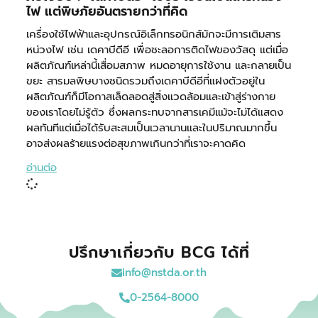
ไฟ แต่พิษภัยอันตรายกว่าที่คิด
เครื่องใช้ไฟฟ้าและอุปกรณ์อิเล็กทรอนิกส์มักจะมีการเติมสาร
หน่วงไฟ เช่น เดคาบีดีอี เพื่อชะลอการติดไฟของวัสดุ แต่เมื่อ
ผลิตภัณฑ์เหล่านี้เสื่อมสภาพ หมดอายุการใช้งาน และกลายเป็น
ขยะ สารมลพิษบางชนิดรวมถึงเดคาบีดีอีที่แฝงตัวอยู่ใน
ผลิตภัณฑ์ก็มีโอกาสเล็ดลอดสู่สิ่งแวดล้อมและเข้าสู่ร่างกาย
ของเราโดยไม่รู้ตัว ซึ่งผลกระทบจากสารเคมีแม้จะไม่ได้แสดง
ผลทันทีแต่เมื่อได้รับสะสมเป็นเวลานานและในปริมาณมากขึ้น
อาจส่งผลร้ายแรงต่อสุขภาพเกินกว่าที่เราจะคาดคิด
อ่านต่อ
ปรึกษาเกี่ยวกับ BCG ได้ที่
info@nstda.or.th
0-2564-8000