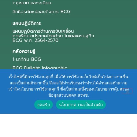
กฎหมาย และระเบียบ
สิทธิประโยชน์ของกิจการ BCG
แผนปฏิบัติการ
แผนปฏิบัติการด้านการขับเคลื่อน
การพัฒนาประเทศไทยด้วย โมเดลเศรษฐกิจ
BCG พ.ศ. 2564-2570
คลังความรู้
1 นาทีกับ BCG
BCG Delight Infographic
สื่อประชาสัมพันธ์
เว็บไซต์นี้มีการใช้งานคุกกี้ เพื่อให้การใช้งานเว็บไซต์เป็นไปอย่างราบรื่น
และเป็นส่วนตัวมากขึ้น จึงขอให้ท่านรับรองว่าท่านได้อ่านและทำความ
e-Book Series
เข้าใจนโยบายการใช้งานคุกกี้ ซึ่งเป็นส่วนหนึ่งของนโยบายการคุ้มครอง
ข้อมูลส่วนบุคคล สวทช.
ตัวอย่างธุรกิจ BCG
ยอมรับ
นโยบายความเป็นส่วนตัว
ข่าวและบทความ
Terms of Service
|
Personal Data Protection Policy