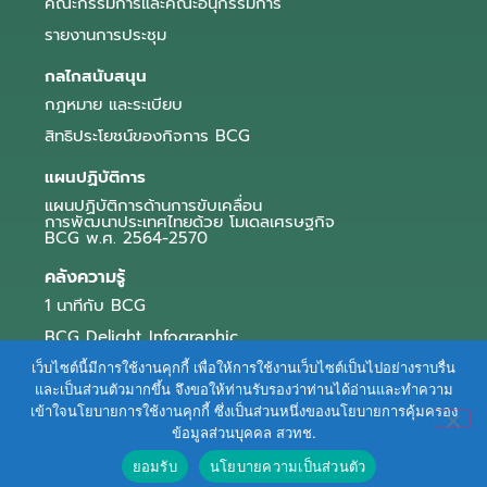
คณะกรรมการและคณะอนุกรรมการ
รายงานการประชุม
กลไกสนับสนุน
กฎหมาย และระเบียบ
สิทธิประโยชน์ของกิจการ BCG
แผนปฏิบัติการ
แผนปฏิบัติการด้านการขับเคลื่อน
การพัฒนาประเทศไทยด้วย โมเดลเศรษฐกิจ
BCG พ.ศ. 2564-2570
คลังความรู้
1 นาทีกับ BCG
BCG Delight Infographic
สื่อประชาสัมพันธ์
เว็บไซต์นี้มีการใช้งานคุกกี้ เพื่อให้การใช้งานเว็บไซต์เป็นไปอย่างราบรื่น
และเป็นส่วนตัวมากขึ้น จึงขอให้ท่านรับรองว่าท่านได้อ่านและทำความ
e-Book Series
เข้าใจนโยบายการใช้งานคุกกี้ ซึ่งเป็นส่วนหนึ่งของนโยบายการคุ้มครอง
ข้อมูลส่วนบุคคล สวทช.
ตัวอย่างธุรกิจ BCG
ยอมรับ
นโยบายความเป็นส่วนตัว
ข่าวและบทความ