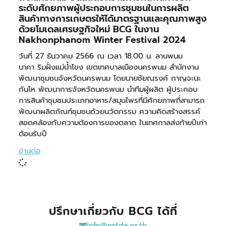
ระดับศักยภาพผู้ประกอบการชุมชนในการผลิต
สินค้าทางการเกษตรให้ได้มาตรฐานและคุณภาพสูง
ด้วยโมเดลเศรษฐกิจใหม่ BCG ในงาน
Nakhonphanom Winter Festival 2024
วันที่ 27 ธันวาคม 2566 ณ เวลา 18.00 น. ลานพนม
นาคา ริมฝั่งแม่น้ำโขง เขตเทศบาลเมืองนครพนม สำนักงาน
พัฒนาชุมชนจังหวัดนครพนม โดยนายชัยณรงค์ กาญจะนะ
กันโห พัฒนาการจังหวัดนครพนม นำทีมผู้ผลิต ผู้ประกอบ
การสินค้าชุมชนประเภทอาหาร/สมุนไพรที่มีศักยภาพที่สามารถ
พัฒนาผลิตภัณฑ์ชุมชนด้วยนวัตกรรม ความคิดสร้างสรรค์
สอดคล้องกับความต้องการของตลาด ในเทศกาลส่งท้ายปีเก่า
ต้อนรับปี
อ่านต่อ
ปรึกษาเกี่ยวกับ BCG ได้ที่
info@nstda.or.th