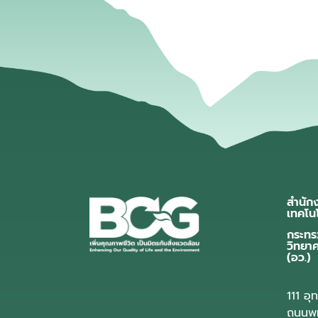
สำนัก
เทคโน
กระทร
วิทยา
(อว.)
111 อ
ถนนพห