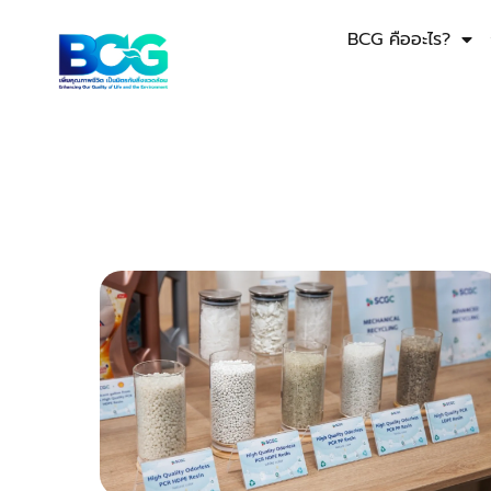
BCG คืออะไร?