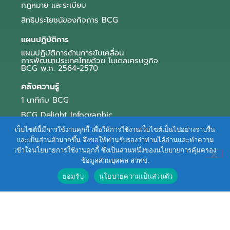
กฎหมาย และระเบียบ
สิทธิประโยชน์ของกิจการ BCG
แผนปฏิบัติการ
แผนปฏิบัติการด้านการขับเคลื่อน
การพัฒนาประเทศไทยด้วย โมเดลเศรษฐกิจ
BCG พ.ศ. 2564-2570
คลังความรู้
1 นาทีกับ BCG
BCG Delight Infographic
สื่อประชาสัมพันธ์
เว็บไซต์นี้มีการใช้งานคุกกี้ เพื่อให้การใช้งานเว็บไซต์เป็นไปอย่างราบรื่น
และเป็นส่วนตัวมากขึ้น จึงขอให้ท่านรับรองว่าท่านได้อ่านและทำความ
e-Book Series
เข้าใจนโยบายการใช้งานคุกกี้ ซึ่งเป็นส่วนหนึ่งของนโยบายการคุ้มครอง
ข้อมูลส่วนบุคคล สวทช.
ตัวอย่างธุรกิจ BCG
ยอมรับ
นโยบายความเป็นส่วนตัว
ข่าวและบทความ
Terms of Service
|
Personal Data Protection Policy