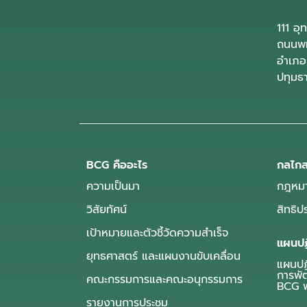
111 อ
ถนนพห
อำเภอ
ปทุมธ
BCG คืออะไร
กลไกส
ความเป็นมา
กฎหมา
วิสัยทัศน์
สิทธิ
เป้าหมายและตัวชี้วัดความสำเร็จ
แผนปฏ
ยุทธศาสตร์ และแผนงานขับเคลื่อน
แผนปฏิ
การพั
คณะกรรมการและคณะอนุกรรมการ
BCG พ
รายงานการประชุม