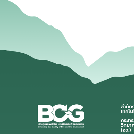
สำนัก
เทคโน
กระทร
วิทยา
(อว.)