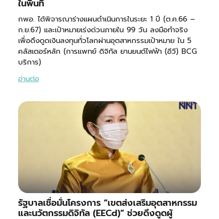
ในพื้นที่
กพอ. ได้พิจารณาร่างแผนดำเนินการในระยะ 1 ปี (ต.ค.66 –
ก.ย.67) และเป้าหมายเร่งด่วนภายใน 99 วัน ลงมือทำจริง
เพื่อดึงดูดเงินลงทุนทั่วโลกผ่านอุตสาหกรรมเป้าหมาย ใน 5
คลัสเตอร์หลัก (การแพทย์ ดิจิทัล ยานยนต์ไฟฟ้า (อีวี) BCG
บริการ)
อ่านต่อ
รัฐบาลเชื่อมั่นโครงการ “เขตส่งเสริมอุตสาหกรรม
และนวัตกรรมดิจิทัล (EECd)” ช่วยดึงดูดผู้