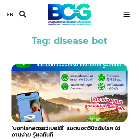
EN
Tag: disease bot
‘บอทโรคสตรอว์เบอร์รี’ แชตบอตวินิจฉัยโรค ใช้
งานง่าย รู้ผลทันที