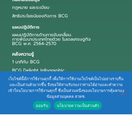
กฎหมาย และระเบียบ
สิทธิประโยชน์ของกิจการ BCG
แผนปฏิบัติการ
แผนปฏิบัติการด้านการขับเคลื่อน
การพัฒนาประเทศไทยด้วย โมเดลเศรษฐกิจ
BCG พ.ศ. 2564-2570
คลังความรู้
1 นาทีกับ BCG
BCG Delight Infographic
สื่อประชาสัมพันธ์
เว็บไซต์นี้มีการใช้งานคุกกี้ เพื่อให้การใช้งานเว็บไซต์เป็นไปอย่างราบรื่น
และเป็นส่วนตัวมากขึ้น จึงขอให้ท่านรับรองว่าท่านได้อ่านและทำความ
e-Book Series
เข้าใจนโยบายการใช้งานคุกกี้ ซึ่งเป็นส่วนหนึ่งของนโยบายการคุ้มครอง
ข้อมูลส่วนบุคคล สวทช.
ตัวอย่างธุรกิจ BCG
ยอมรับ
นโยบายความเป็นส่วนตัว
ข่าวและบทความ
Terms of Service
|
Personal Data Protection Policy