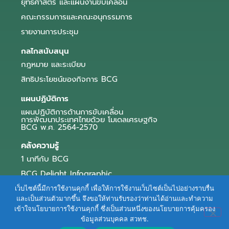
ยุทธศาสตร์ และแผนงานขับเคลื่อน
คณะกรรมการและคณะอนุกรรมการ
รายงานการประชุม
กลไกสนับสนุน
กฎหมาย และระเบียบ
สิทธิประโยชน์ของกิจการ BCG
แผนปฏิบัติการ
แผนปฏิบัติการด้านการขับเคลื่อน
การพัฒนาประเทศไทยด้วย โมเดลเศรษฐกิจ
BCG พ.ศ. 2564-2570
คลังความรู้
1 นาทีกับ BCG
BCG Delight Infographic
สื่อประชาสัมพันธ์
เว็บไซต์นี้มีการใช้งานคุกกี้ เพื่อให้การใช้งานเว็บไซต์เป็นไปอย่างราบรื่น
และเป็นส่วนตัวมากขึ้น จึงขอให้ท่านรับรองว่าท่านได้อ่านและทำความ
e-Book Series
เข้าใจนโยบายการใช้งานคุกกี้ ซึ่งเป็นส่วนหนึ่งของนโยบายการคุ้มครอง
ข้อมูลส่วนบุคคล สวทช.
ตัวอย่างธุรกิจ BCG