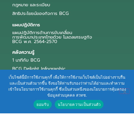
กฎหมาย และระเบียบ
สิทธิประโยชน์ของกิจการ BCG
แผนปฏิบัติการ
แผนปฏิบัติการด้านการขับเคลื่อน
การพัฒนาประเทศไทยด้วย โมเดลเศรษฐกิจ
BCG พ.ศ. 2564-2570
คลังความรู้
1 นาทีกับ BCG
BCG Delight Infographic
สื่อประชาสัมพันธ์
เว็บไซต์นี้มีการใช้งานคุกกี้ เพื่อให้การใช้งานเว็บไซต์เป็นไปอย่างราบรื่น
และเป็นส่วนตัวมากขึ้น จึงขอให้ท่านรับรองว่าท่านได้อ่านและทำความ
e-Book Series
เข้าใจนโยบายการใช้งานคุกกี้ ซึ่งเป็นส่วนหนึ่งของนโยบายการคุ้มครอง
ข้อมูลส่วนบุคคล สวทช.
ตัวอย่างธุรกิจ BCG
ยอมรับ
นโยบายความเป็นส่วนตัว
ข่าวและบทความ
Terms of Service
|
Personal Data Protection Policy