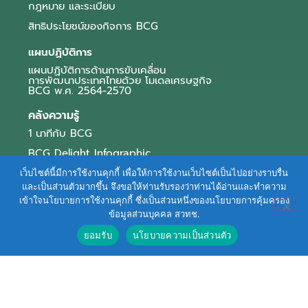
กฎหมาย และระเบียบ
สิทธิประโยชน์ของกิจการ BCG
แผนปฏิบัติการ
แผนปฏิบัติการด้านการขับเคลื่อน
การพัฒนาประเทศไทยด้วย โมเดลเศรษฐกิจ
BCG พ.ศ. 2564-2570
คลังความรู้
1 นาทีกับ BCG
BCG Delight Infographic
สื่อประชาสัมพันธ์
เว็บไซต์นี้มีการใช้งานคุกกี้ เพื่อให้การใช้งานเว็บไซต์เป็นไปอย่างราบรื่น
และเป็นส่วนตัวมากขึ้น จึงขอให้ท่านรับรองว่าท่านได้อ่านและทำความ
e-Book Series
เข้าใจนโยบายการใช้งานคุกกี้ ซึ่งเป็นส่วนหนึ่งของนโยบายการคุ้มครอง
ข้อมูลส่วนบุคคล สวทช.
ตัวอย่างธุรกิจ BCG
ยอมรับ
นโยบายความเป็นส่วนตัว
ข่าวและบทความ
Terms of Service
|
Personal Data Protection Policy