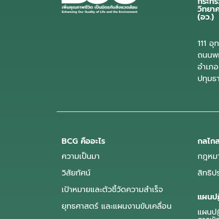
กระทร
วิทยา
(อว.)
111 อ
ถนนพห
อำเภอ
ปทุมธ
BCG คืออะไร
กลไกส
ความเป็นมา
กฎหมา
วิสัยทัศน์
สิทธิ
เป้าหมายและตัวชี้วัดความสำเร็จ
แผนปฏ
ยุทธศาสตร์ และแผนงานขับเคลื่อน
แผนปฏิ