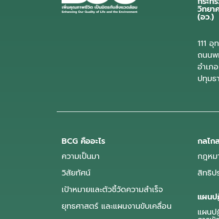
กระทร
วิทยา
(อว.)
111 อ
ถนนพห
อำเภอ
ปทุมธ
BCG คืออะไร
กลไกส
ความเป็นมา
กฎหมา
วิสัยทัศน์
สิทธิ
เป้าหมายและตัวชี้วัดความสำเร็จ
แผนปฏ
ยุทธศาสตร์ และแผนงานขับเคลื่อน
แผนปฏิ