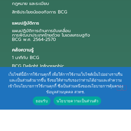
กฎหมาย และระเบียบ
สิทธิประโยชน์ของกิจการ BCG
แผนปฏิบัติการ
แผนปฏิบัติการด้านการขับเคลื่อน
การพัฒนาประเทศไทยด้วย โมเดลเศรษฐกิจ
BCG พ.ศ. 2564-2570
คลังความรู้
1 นาทีกับ BCG
BCG Delight Infographic
สื่อประชาสัมพันธ์
เว็บไซต์นี้มีการใช้งานคุกกี้ เพื่อให้การใช้งานเว็บไซต์เป็นไปอย่างราบรื่น
และเป็นส่วนตัวมากขึ้น จึงขอให้ท่านรับรองว่าท่านได้อ่านและทำความ
e-Book Series
เข้าใจนโยบายการใช้งานคุกกี้ ซึ่งเป็นส่วนหนึ่งของนโยบายการคุ้มครอง
ข้อมูลส่วนบุคคล สวทช.
ตัวอย่างธุรกิจ BCG
ยอมรับ
นโยบายความเป็นส่วนตัว
ข่าวและบทความ
Terms of Service
|
Personal Data Protection Policy