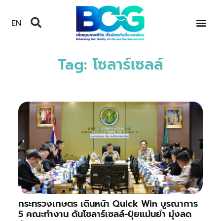
EN
Tag: โซลาร์เซลล์
กระทรวงเกษตร เดินหน้า Quick Win บูรณาการ
5 คณะทำงาน ดันโซลาร์เซลล์-ปุ๋ยแม่นยำ มุ่งลด