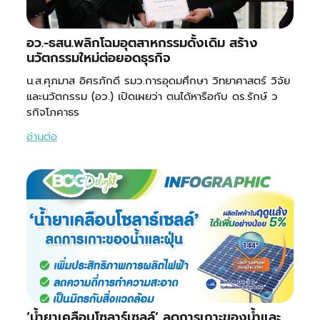
อว.-ธสน.พลิกโฉมอุตสาหกรรมดั้งเดิม สร้าง
นวัตกรรมใหม่ต่อยอดธุรกิจ
น.ส.ศุภมาส อิศรภักดี รมว.การอุดมศึกษา วิทยาศาสตร์ วิจัย
และนวัตกรรม (อว.) เปิดเผยว่า ตนได้หารือกับ ดร.รักษ์ ว
รกิจโภคาธร
อ่านต่อ
‘น้ำยาเคลือบโซลาร์เซลล์’ ลดการเกาะของน้ำและ