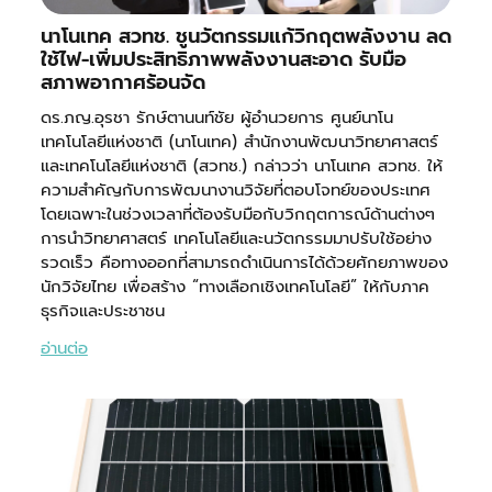
นาโนเทค สวทช. ชูนวัตกรรมแก้วิกฤตพลังงาน ลด
ใช้ไฟ-เพิ่มประสิทธิภาพพลังงานสะอาด รับมือ
สภาพอากาศร้อนจัด
ดร.ภญ.อุรชา รักษ์ตานนท์ชัย ผู้อำนวยการ ศูนย์นาโน
เทคโนโลยีแห่งชาติ (นาโนเทค) สำนักงานพัฒนาวิทยาศาสตร์
และเทคโนโลยีแห่งชาติ (สวทช.) กล่าวว่า นาโนเทค สวทช. ให้
ความสำคัญกับการพัฒนางานวิจัยที่ตอบโจทย์ของประเทศ
โดยเฉพาะในช่วงเวลาที่ต้องรับมือกับวิกฤตการณ์ด้านต่างๆ
การนำวิทยาศาสตร์ เทคโนโลยีและนวัตกรรมมาปรับใช้อย่าง
รวดเร็ว คือทางออกที่สามารถดำเนินการได้ด้วยศักยภาพของ
นักวิจัยไทย เพื่อสร้าง “ทางเลือกเชิงเทคโนโลยี” ให้กับภาค
ธุรกิจและประชาชน
อ่านต่อ