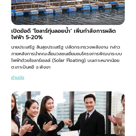
เปิดข้อดี ‘โซลาร์ทุ่นลอยน้ำ’ เพิ่มกำลังการผลิต
ไฟฟ้า 5-20%
นายประเสริฐ สินสุขประเสริฐ ปลัดกระทรวงพลังงาน กล่าว
ภายหลังการนำคณะสื่อมวลชนเยี่ยมชมโครงการพัฒนาระบบ
ไฟฟ้าด้วยโซลาร์เซลล์ (Solar Floating) บนเกาะหมากน้อย
ต.เกาะปันหยี จ.พังงา
อ่านต่อ