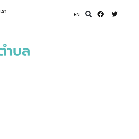
อเรา
EN
่ตำบล