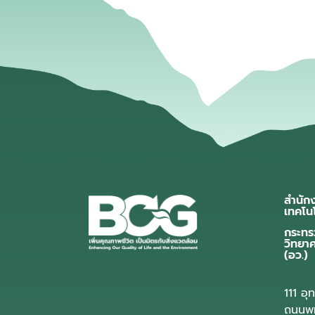
สำนัก
เทคโน
กระทร
วิทยา
(อว.)
111 อ
ถนนพห