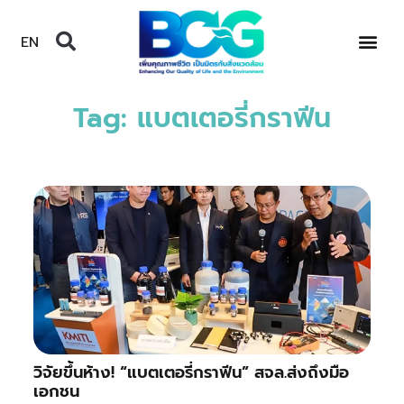
EN
Tag: แบตเตอรี่กราฟีน
วิจัยขึ้นห้าง! “แบตเตอรี่กราฟีน” สจล.ส่งถึงมือ
เอกชน