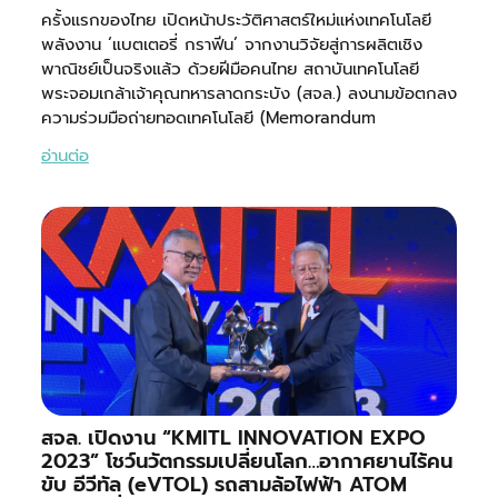
ครั้งแรกของไทย เปิดหน้าประวัติศาสตร์ใหม่แห่งเทคโนโลยี
พลังงาน ‘แบตเตอรี่ กราฟีน’ จากงานวิจัยสู่การผลิตเชิง
พาณิชย์เป็นจริงแล้ว ด้วยฝีมือคนไทย สถาบันเทคโนโลยี
พระจอมเกล้าเจ้าคุณทหารลาดกระบัง (สจล.) ลงนามข้อตกลง
ความร่วมมือถ่ายทอดเทคโนโลยี (Memorandum
อ่านต่อ
สจล. เปิดงาน “KMITL INNOVATION EXPO
2023” โชว์นวัตกรรมเปลี่ยนโลก…อากาศยานไร้คน
ขับ อีวีทัล (eVTOL) รถสามล้อไฟฟ้า ATOM