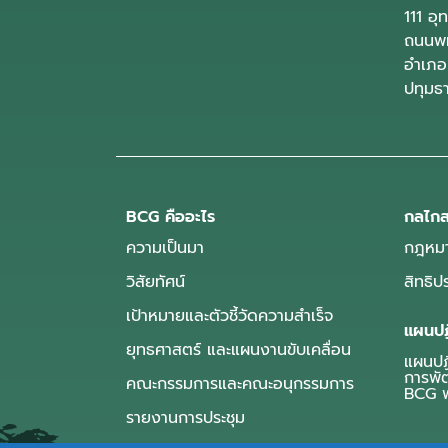
111 อ
ถนนพห
อำเภอ
ปทุมธ
BCG คืออะไร
กลไกส
ความเป็นมา
กฎหมา
วิสัยทัศน์
สิทธิ
เป้าหมายและตัวชี้วัดความสำเร็จ
แผนปฏ
ยุทธศาสตร์ และแผนงานขับเคลื่อน
แผนปฏิ
การพั
คณะกรรมการและคณะอนุกรรมการ
BCG พ
รายงานการประชุม