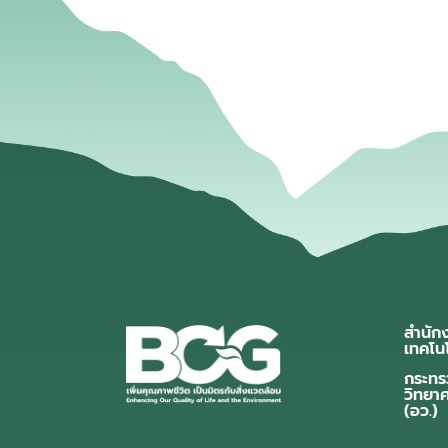
สำนัก
เทคโน
กระทร
วิทยา
(อว.)