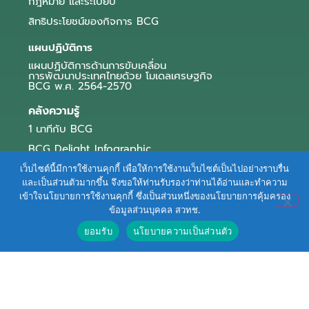
กฎหมาย และระเบียบ
สิทธิประโยชน์ของกิจการ BCG
แผนปฏิบัติการ
แผนปฏิบัติการด้านการขับเคลื่อน
การพัฒนาประเทศไทยด้วย โมเดลเศรษฐกิจ
BCG พ.ศ. 2564-2570
คลังความรู้
1 นาทีกับ BCG
BCG Delight Infographic
สื่อประชาสัมพันธ์
เว็บไซต์นี้มีการใช้งานคุกกี้ เพื่อให้การใช้งานเว็บไซต์เป็นไปอย่างราบรื่น
และเป็นส่วนตัวมากขึ้น จึงขอให้ท่านรับรองว่าท่านได้อ่านและทำความ
e-Book Series
เข้าใจนโยบายการใช้งานคุกกี้ ซึ่งเป็นส่วนหนึ่งของนโยบายการคุ้มครอง
ข้อมูลส่วนบุคคล สวทช.
ตัวอย่างธุรกิจ BCG
ยอมรับ
นโยบายความเป็นส่วนตัว
ข่าวและบทความ
Terms of Service
|
Personal Data Protection Policy