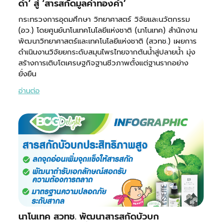
ดำ’ สู่ ‘สารสกัดมูลค่าทองคำ’
กระทรวงการอุดมศึกษา วิทยาศาสตร์ วิจัยและนวัตกรรม
(อว.) โดยศูนย์นาโนเทคโนโลยีแห่งชาติ (นาโนเทค) สำนักงาน
พัฒนาวิทยาศาสตร์และเทคโนโลยีแห่งชาติ (สวทช.) เผยการ
ดำเนินงานวิจัยยกระดับสมุนไพรไทยจากต้นน้ำสู่ปลายน้ำ มุ่ง
สร้างการเติบโตเศรษฐกิจฐานชีวภาพตั้งแต่ฐานรากอย่าง
ยั่งยืน
อ่านต่อ
นาโนเทค สวทช. พัฒนาสารสกัดบัวบก