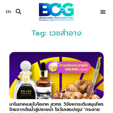
EN
Tag: เวชสำอาง
นาโนเทคและไบโอเทค สวทช. วิจัยยกระดับสมุนไพร
ไทยจากต้นน้ำสู่ปลายน้ำ โชว์เคสแปรรูป ‘กระชาย