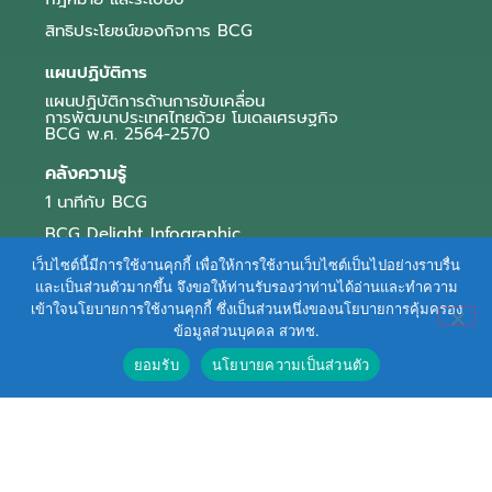
สิทธิประโยชน์ของกิจการ BCG
แผนปฏิบัติการ
แผนปฏิบัติการด้านการขับเคลื่อน
การพัฒนาประเทศไทยด้วย โมเดลเศรษฐกิจ
BCG พ.ศ. 2564-2570
คลังความรู้
1 นาทีกับ BCG
BCG Delight Infographic
สื่อประชาสัมพันธ์
เว็บไซต์นี้มีการใช้งานคุกกี้ เพื่อให้การใช้งานเว็บไซต์เป็นไปอย่างราบรื่น
และเป็นส่วนตัวมากขึ้น จึงขอให้ท่านรับรองว่าท่านได้อ่านและทำความ
e-Book Series
เข้าใจนโยบายการใช้งานคุกกี้ ซึ่งเป็นส่วนหนึ่งของนโยบายการคุ้มครอง
ข้อมูลส่วนบุคคล สวทช.
ตัวอย่างธุรกิจ BCG
ยอมรับ
นโยบายความเป็นส่วนตัว
ข่าวและบทความ
Terms of Service
|
Personal Data Protection Policy