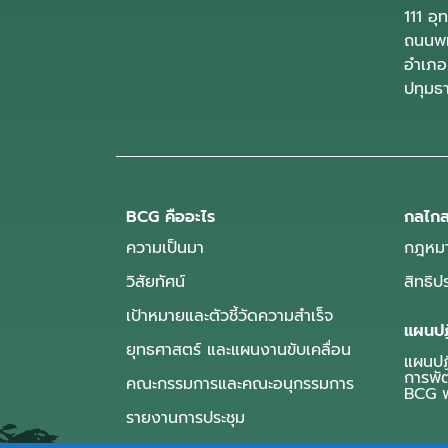
111 อ
ถนนพห
อำเภอ
ปทุมธ
BCG คืออะไร
กลไกส
ความเป็นมา
กฎหมา
วิสัยทัศน์
สิทธิ
เป้าหมายและตัวชี้วัดความสำเร็จ
แผนปฏ
ยุทธศาสตร์ และแผนงานขับเคลื่อน
แผนปฏิ
การพั
คณะกรรมการและคณะอนุกรรมการ
BCG พ
รายงานการประชุม