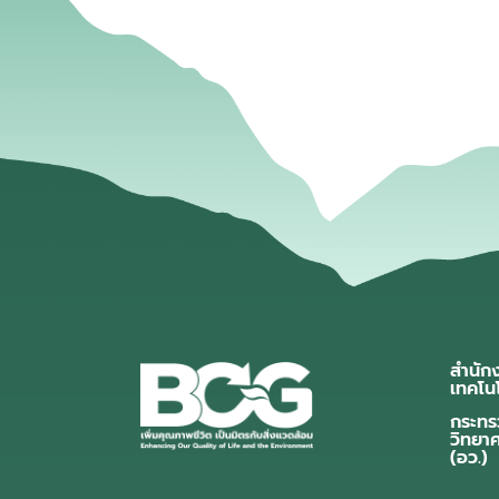
สำนัก
เทคโน
กระทร
วิทยา
(อว.)