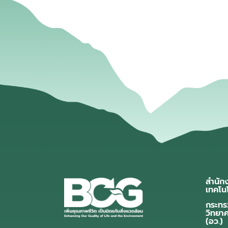
สำนัก
เทคโน
กระทร
วิทยา
(อว.)