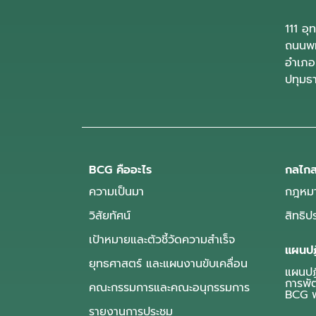
111 อ
ถนนพห
อำเภอ
ปทุมธ
BCG คืออะไร
กลไกส
ความเป็นมา
กฎหมา
วิสัยทัศน์
สิทธิ
เป้าหมายและตัวชี้วัดความสำเร็จ
แผนปฏ
ยุทธศาสตร์ และแผนงานขับเคลื่อน
แผนปฏิ
การพั
คณะกรรมการและคณะอนุกรรมการ
BCG พ
รายงานการประชุม