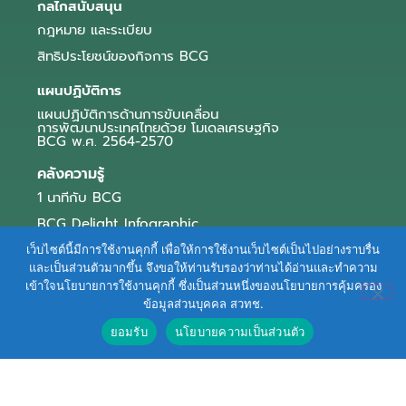
กลไกสนับสนุน
กฎหมาย และระเบียบ
สิทธิประโยชน์ของกิจการ BCG
แผนปฏิบัติการ
แผนปฏิบัติการด้านการขับเคลื่อน
การพัฒนาประเทศไทยด้วย โมเดลเศรษฐกิจ
BCG พ.ศ. 2564-2570
คลังความรู้
1 นาทีกับ BCG
BCG Delight Infographic
สื่อประชาสัมพันธ์
เว็บไซต์นี้มีการใช้งานคุกกี้ เพื่อให้การใช้งานเว็บไซต์เป็นไปอย่างราบรื่น
และเป็นส่วนตัวมากขึ้น จึงขอให้ท่านรับรองว่าท่านได้อ่านและทำความ
e-Book Series
เข้าใจนโยบายการใช้งานคุกกี้ ซึ่งเป็นส่วนหนึ่งของนโยบายการคุ้มครอง
ข้อมูลส่วนบุคคล สวทช.
ตัวอย่างธุรกิจ BCG
ยอมรับ
นโยบายความเป็นส่วนตัว
ข่าวและบทความ
Terms of Service
|
Personal Data Protection Policy