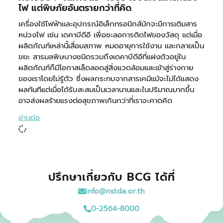
ไฟ แต่พิษภัยอันตรายกว่าที่คิด
เครื่องใช้ไฟฟ้าและอุปกรณ์อิเล็กทรอนิกส์มักจะมีการเติมสาร
หน่วงไฟ เช่น เดคาบีดีอี เพื่อชะลอการติดไฟของวัสดุ แต่เมื่อ
ผลิตภัณฑ์เหล่านี้เสื่อมสภาพ หมดอายุการใช้งาน และกลายเป็น
ขยะ สารมลพิษบางชนิดรวมถึงเดคาบีดีอีที่แฝงตัวอยู่ใน
ผลิตภัณฑ์ก็มีโอกาสเล็ดลอดสู่สิ่งแวดล้อมและเข้าสู่ร่างกาย
ของเราโดยไม่รู้ตัว ซึ่งผลกระทบจากสารเคมีแม้จะไม่ได้แสดง
ผลทันทีแต่เมื่อได้รับสะสมเป็นเวลานานและในปริมาณมากขึ้น
อาจส่งผลร้ายแรงต่อสุขภาพเกินกว่าที่เราจะคาดคิด
อ่านต่อ
ปรึกษาเกี่ยวกับ BCG ได้ที่
info@nstda.or.th
0-2564-8000