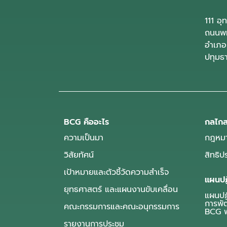
111 อ
ถนนพห
อำเภอ
ปทุมธ
BCG คืออะไร
กลไกส
ความเป็นมา
กฎหมา
วิสัยทัศน์
สิทธิ
เป้าหมายและตัวชี้วัดความสำเร็จ
แผนปฏ
ยุทธศาสตร์ และแผนงานขับเคลื่อน
แผนปฏิ
การพั
คณะกรรมการและคณะอนุกรรมการ
BCG พ
รายงานการประชุม