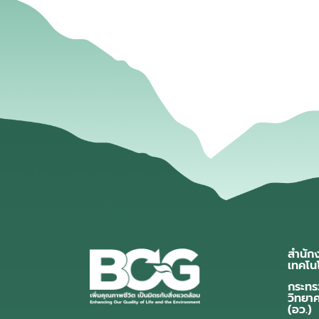
สำนัก
เทคโน
กระทร
วิทยา
(อว.)