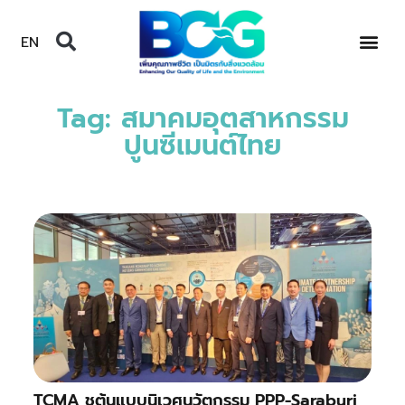
EN
Tag: สมาคมอุตสาหกรรม
ปูนซีเมนต์ไทย
TCMA ชูต้นแบบนิเวศนวัตกรรม PPP-Saraburi