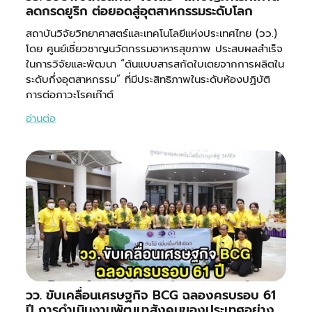
ลดกรดยูริก ต่อยอดสู่อุตสาหกรรมระดับโลก
สถาบันวิจัยวิทยาศาสตร์และเทคโนโลยีแห่งประเทศไทย (วว.)
โดย ศูนย์เชี่ยวชาญนวัตกรรมอาหารสุขภาพ ประสบผลสำเร็จ
ในการวิจัยและพัฒนา “ต้นแบบสารสกัดใบเตยจากการผลิตใน
ระดับกึ่งอุตสาหกรรม” ที่มีประสิทธิภาพในระดับห้องปฏิบัติ
การต่อภาวะโรคเก๊าต์
อ่านต่อ
วว. ขับเคลื่อนเศรษฐกิจ BCG ฉลองครบรอบ 61
ปี การดำเนินงานพัฒนาสังคมของประเทศอย่าง