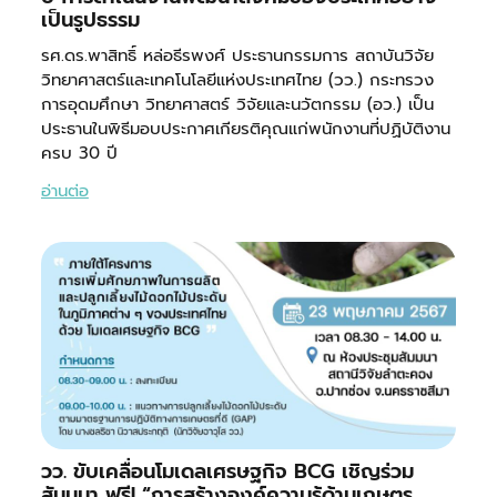
เป็นรูปธรรม
รศ.ดร.พาสิทธิ์ หล่อธีรพงศ์ ประธานกรรมการ สถาบันวิจัย
วิทยาศาสตร์และเทคโนโลยีแห่งประเทศไทย (วว.) กระทรวง
การอุดมศึกษา วิทยาศาสตร์ วิจัยและนวัตกรรม (อว.) เป็น
ประธานในพิธีมอบประกาศเกียรติคุณแก่พนักงานที่ปฏิบัติงาน
ครบ 30 ปี
อ่านต่อ
วว. ขับเคลื่อนโมเดลเศรษฐกิจ BCG เชิญร่วม
สัมมนา ฟรี! “การสร้างองค์ความรู้ด้านเกษตร