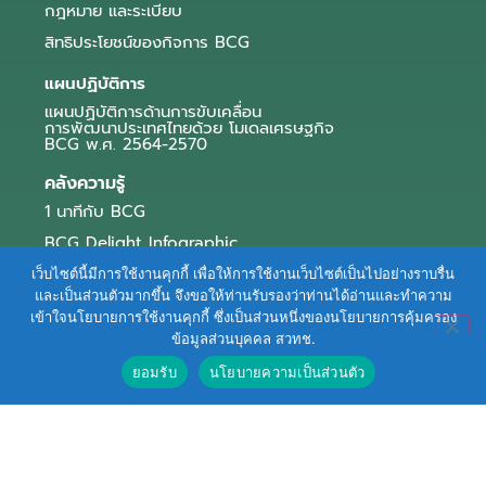
กฎหมาย และระเบียบ
สิทธิประโยชน์ของกิจการ BCG
แผนปฏิบัติการ
แผนปฏิบัติการด้านการขับเคลื่อน
การพัฒนาประเทศไทยด้วย โมเดลเศรษฐกิจ
BCG พ.ศ. 2564-2570
คลังความรู้
1 นาทีกับ BCG
BCG Delight Infographic
สื่อประชาสัมพันธ์
เว็บไซต์นี้มีการใช้งานคุกกี้ เพื่อให้การใช้งานเว็บไซต์เป็นไปอย่างราบรื่น
และเป็นส่วนตัวมากขึ้น จึงขอให้ท่านรับรองว่าท่านได้อ่านและทำความ
e-Book Series
เข้าใจนโยบายการใช้งานคุกกี้ ซึ่งเป็นส่วนหนึ่งของนโยบายการคุ้มครอง
ข้อมูลส่วนบุคคล สวทช.
ตัวอย่างธุรกิจ BCG
ยอมรับ
นโยบายความเป็นส่วนตัว
ข่าวและบทความ
Terms of Service
|
Personal Data Protection Policy