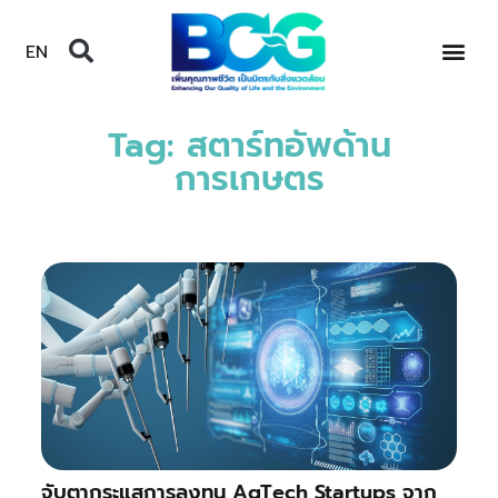
EN
Tag: สตาร์ทอัพด้าน
การเกษตร
จับตากระแสการลงทุน AgTech Startups จาก