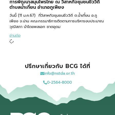
การพัฒนาสมุนไพรไทย ณ วิสาหกิจชุมชนชีววิถี
ตำบลน้ำเกี๋ยน อำเภอภูเพียง
วันนี้ (11 ม.ค.67) ที่วิสาหกิจชุมชนชีววิถี ต.น้ำเกี๋ยน อ.ภู
เพียง จ.น่าน คณะกรรมาธิการติดตามการบริหารงบประมาณ
วุฒิสภา นำโดยพลเอก ชาตอุดม
อ่านต่อ
ปรึกษาเกี่ยวกับ BCG ได้ที่
info@nstda.or.th
0-2564-8000