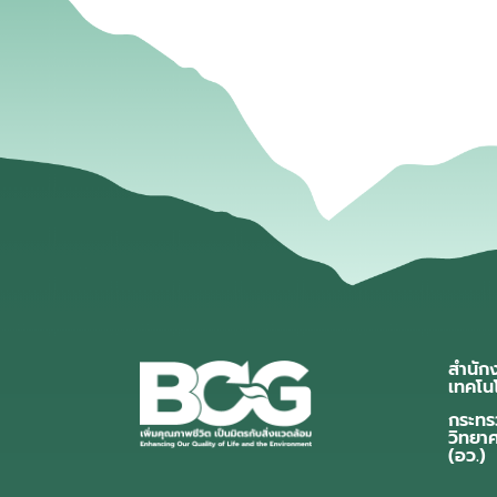
สำนัก
เทคโน
กระทร
วิทยา
(อว.)