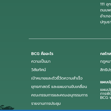
111 อ
ถนนพห
อำเภอ
ปทุมธ
BCG คืออะไร
กลไกส
ความเป็นมา
กฎหมา
วิสัยทัศน์
สิทธิ
เป้าหมายและตัวชี้วัดความสำเร็จ
แผนปฏ
ยุทธศาสตร์ และแผนงานขับเคลื่อน
แผนปฏิ
การพั
คณะกรรมการและคณะอนุกรรมการ
BCG พ
รายงานการประชุม