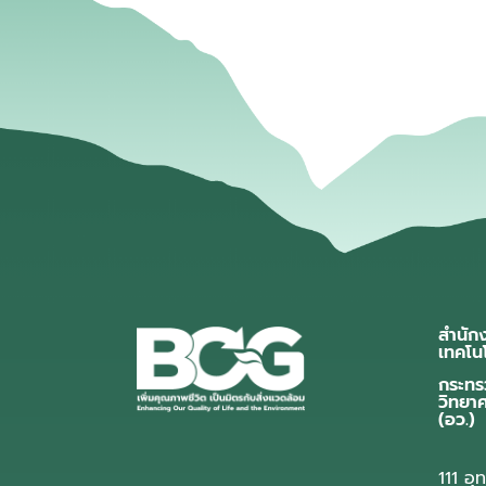
สำนัก
เทคโน
กระทร
วิทยา
(อว.)
111 อ