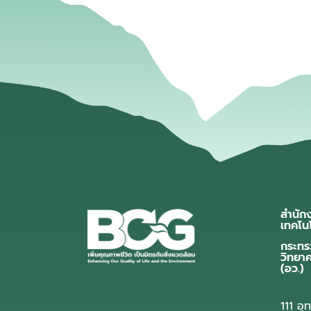
สำนัก
เทคโน
กระทร
วิทยา
(อว.)
111 อ